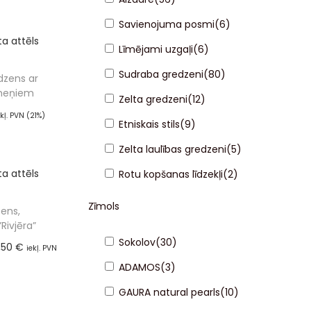
Savienojuma posmi
(
6
)
Līmējami uzgaļi
(
6
)
Sudraba gredzeni
(
80
)
dzens ar
meņiem
Zelta gredzeni
(
12
)
ekļ. PVN (21%)
Etniskais stils
(
9
)
ot grozam
Zelta laulības gredzeni
(
5
)
Rotu kopšanas līdzekļi
(
2
)
Zīmols
ens,
”Rivjēra”
Sokolov
(
30
)
,50
€
iekļ. PVN
ADAMOS
(
3
)
%)
ot grozam
GAURA natural pearls
(
10
)