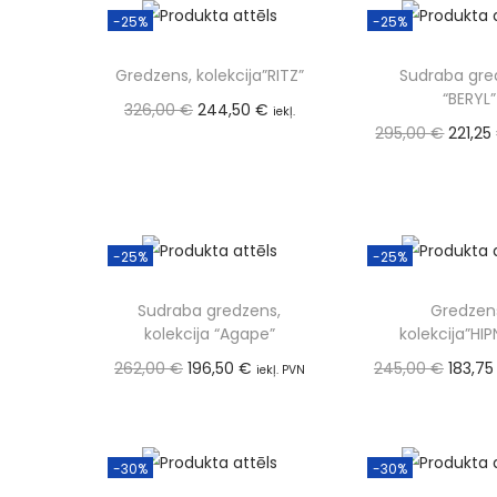
-25%
-25%
Gredzens, kolekcija”RITZ”
Sudraba gre
“BERYL”
326,00
€
244,50
€
iekļ.
295,00
€
221,25
PVN (21%)
Pievienot grozam
(21%)
Pievienot
-25%
-25%
Sudraba gredzens,
Gredzen
kolekcija “Agape”
kolekcija”HI
262,00
€
196,50
€
245,00
€
183,7
iekļ. PVN
(21%)
(21%)
Pievienot grozam
Pievienot
-30%
-30%