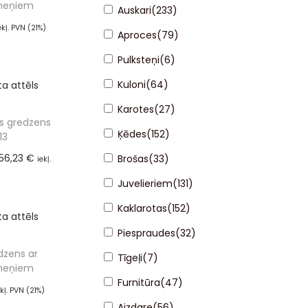
meņiem
Auskari
(
233
)
ekļ. PVN (21%)
Aproces
(
79
)
ot grozam
Pulksteņi
(
6
)
Kuloni
(
64
)
Karotes
(
27
)
as gredzens
Ķēdes
(
152
)
13
56,23
€
Brošas
(
33
)
iekļ.
21%)
Juvelieriem
(
131
)
lieties
Kaklarotas
(
152
)
Piespraudes
(
32
)
dzens ar
Tīgeļi
(
7
)
meņiem
Furnitūra
(
47
)
ekļ. PVN (21%)
ot grozam
Aizdare
(
56
)