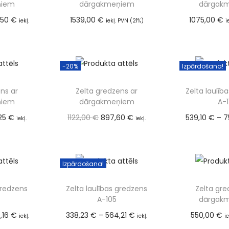
ņiem
dārgakmeņiem
dārgak
,50
€
1539,00
€
1075,00
€
iekļ.
iekļ. PVN (21%)
i
Pievienot grozam
Pievien
)
 grozam
-20%
Izpārdošana!
ns ar
Zelta gredzens ar
Zelta laulīb
ņiem
dārgakmeņiem
A-1
,25
€
1122,00
€
897,60
€
539,10
€
–
7
iekļ.
iekļ.
)
PVN (21%)
PVN (
 grozam
Pievienot grozam
Izvē
Izpārdošana!
gredzens
Zelta laulības gredzens
Zelta gre
A-105
dārgak
,16
€
338,23
€
–
564,21
€
550,00
€
iekļ.
iekļ.
i
Pievien