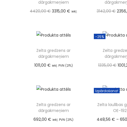
dārgakmeņiem
dārgakme
4420,00
€
3315,00
€
3142,00
€
2356
iekļ.
PVN (21%)
PVN (21%
Pievienot grozam
Pievienot
-25%
Zelta gredzens ar
Zelta gredze
dārgakmeņiem
dārgakme
1011,00
€
1335,00
€
1001
iekļ. PVN (21%)
Pievienot grozam
PVN (21%
Pievienot
Izpārdošana!
Zelta gredzens ar
Zelta laulības 
dārgakmeņiem
OE-192
692,00
€
448,56
€
–
650
iekļ. PVN (21%)
Pievienot grozam