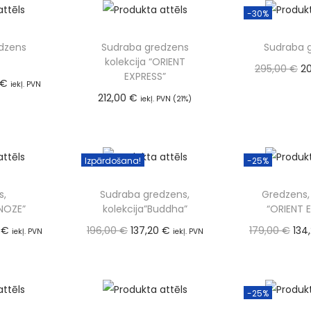
-30%
dzens
Sudraba gredzens
Sudraba 
kolekcija “ORIENT
295,00
€
2
EXPRESS”
€
iekļ. PVN
PVN (
212,00
€
iekļ. PVN (21%)
Pievien
Pievienot grozam
 grozam
Izpārdošana!
-25%
s,
Sudraba gredzens,
Gredzens, 
PNOZE”
kolekcija”Buddha”
“ORIENT 
5
€
196,00
€
137,20
€
179,00
€
134
iekļ. PVN
iekļ. PVN
(21%)
(21
 grozam
Izvēlieties
Pievien
-25%