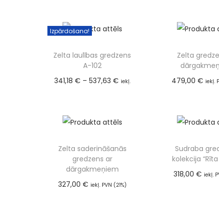
PVN (21%
Izvēlie
Izpārdošana!
Zelta laulības gredzens
Zelta gredze
A-102
dārgakme
341,18
€
–
537,63
€
479,00
€
iekļ.
iekļ.
Pievienot
PVN (21%)
Izvēlieties
Zelta saderināšanās
Sudraba gre
gredzens ar
kolekcija “Rīt
dārgakmeņiem
318,00
€
iekļ. 
327,00
€
Pievienot
iekļ. PVN (21%)
Pievienot grozam