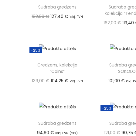
Sudraba gredzens
Sudraba gre
kolekcija “Ten
182,00
€
127,40
€
iekļ. PVN
162,00
€
113,40
(21%)
Pievienot grozam
(21%)
Pievienot
-25%
Gredzens, kolekcija
Sudraba gre
“Coins”
SOKOLO
139,00
€
104,25
€
101,00
€
iekļ. PVN
iekļ. 
Pievienot
(21%)
Pievienot grozam
-25%
Sudraba gredzens
Sudraba gre
94,60
€
121,00
€
90,75
iekļ. PVN (21%)