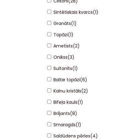
Cirkoni
(
28
)
Sintētiskais kvarcs
(
1
)
Granāts
(
1
)
Topāzi
(
1
)
Ametists
(
2
)
Onikss
(
3
)
Sultanīts
(
1
)
Baltie topāzi
(
6
)
Kalnu kristāls
(
2
)
Bifeļa kauls
(
1
)
Briljants
(
8
)
Smaragds
(
1
)
Saldūdens pērles
(
4
)