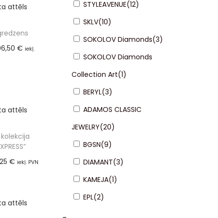
STYLEAVENUE
(
12
)
SKLV
(
10
)
gredzens
SOKOLOV Diamonds
(
3
)
06,50
€
iekļ.
SOKOLOV Diamonds
21%)
Collection Art
(
1
)
ot grozam
BERYL
(
3
)
ADAMOS CLASSIC
JEWELRY
(
20
)
kolekcija
BGSN
(
9
)
EXPRESS”
,25
€
DIAMANT
(
3
)
iekļ. PVN
%)
KAMEJA
(
1
)
ot grozam
EPL
(
2
)