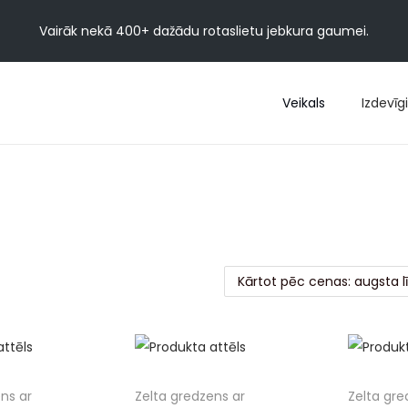
Vairāk nekā 400+ dažādu rotaslietu jebkura gaumei.
Veikals
Izdevīgi
ns ar
Zelta gredzens ar
Zelta gre