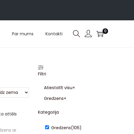
0
Par mums
Kontakti
Filtri
Atiestatīt visu
×
Gredzens
×
Kategorija
Gredzens
(
106
)
dzens ar