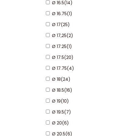
Ø 16.5
(
14
)
ot grozam
Ø 16.75
(
1
)
Ø 17
(
25
)
Ø 17,25
(
2
)
Ø 17.25
(
1
)
Ø 17.5
(
20
)
Ø 17.75
(
4
)
Ø 18
(
24
)
Ø 18.5
(
16
)
Ø 19
(
10
)
Ø 19.5
(
7
)
Ø 20
(
6
)
Ø 20.5
(
6
)