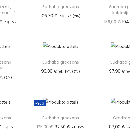
dzens,
Sudraba gredzens
Sudraba g
derness”
kolekcija
106,70
€
iekļ. PVN (21%)
€
139,00
€
104
Pievienot grozam
iekļ. PVN
(21
 grozam
Pievien
dzens
Sudraba gredzens
Sudraba 
V
99,00
€
97,90
€
iekļ. PVN (21%)
ie
Pievienot grozam
Pievien
PVN (21%)
 grozam
-30%
dzens
Sudraba gredzens
Gredzen
€
125,00
€
87,50
€
87,00
€
iekļ. PVN
iekļ. PVN
ie