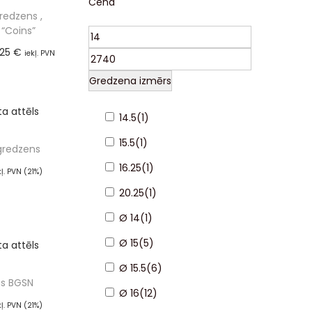
Cena
redzens ,
 “Coins”
,25
€
iekļ. PVN
%)
Gredzena izmērs
ot grozam
14.5
(
1
)
15.5
(
1
)
gredzens
16.25
(
1
)
kļ. PVN (21%)
ot grozam
20.25
(
1
)
Ø 14
(
1
)
Ø 15
(
5
)
Ø 15.5
(
6
)
s BGSN
Ø 16
(
12
)
kļ. PVN (21%)