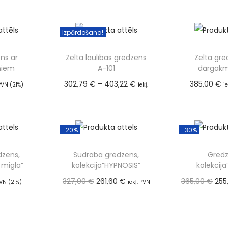
)
PVN (21%)
ties
Izvēlieties
Izpārdošana!
ns ar
Zelta laulības gredzens
Zelta gre
ņiem
A-101
dārgak
302,79
€
–
403,22
€
385,00
€
 PVN (21%)
iekļ.
i
 grozam
Pievien
PVN (21%)
Izvēlieties
-20%
-30%
dzens,
Sudraba gredzens,
Gredz
a migla”
kolekcija”HYPNOSIS”
kolekcija
327,00
€
261,60
€
365,00
€
255
PVN (21%)
iekļ. PVN
 grozam
(21%)
(21
Pievienot grozam
Pievien