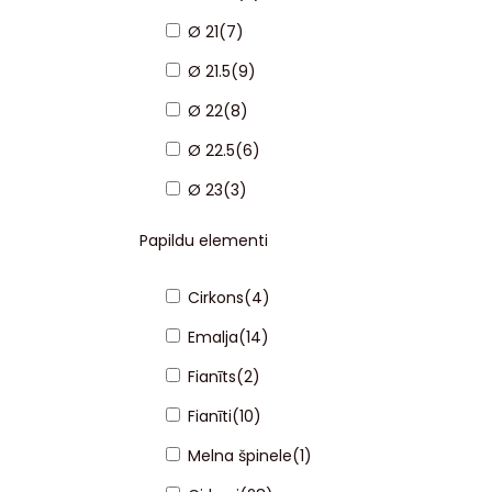
Ø 21
(
7
)
Ø 21.5
(
9
)
Ø 22
(
8
)
Ø 22.5
(
6
)
Ø 23
(
3
)
Papildu elementi
Cirkons
(
4
)
Emalja
(
14
)
Fianīts
(
2
)
Fianīti
(
10
)
Melna špinele
(
1
)