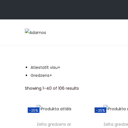
Atiestatīt visu
×
Gredzens
×
Showing
1
–
40
of 106 results
-25%
-25%
Zelta gredzens ar
Zelta gredze