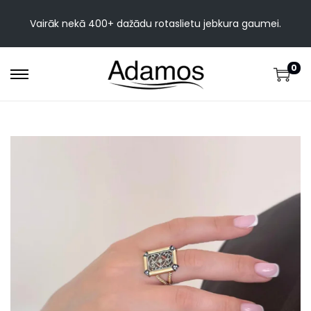
Vairāk nekā 400+ dažādu rotaslietu jebkura gaumei.
0