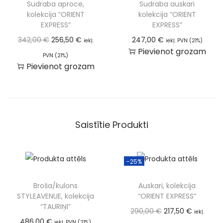
Sudraba aproce,
Sudraba auskari
kolekcija “ORIENT
kolekcija “ORIENT
EXPRESS”
EXPRESS”
342,00
€
256,50
€
247,00
€
iekļ.
iekļ. PVN (21%)
Pievienot grozam
PVN (21%)
Pievienot grozam
Saistītie Produkti
-25%
Broša/kulons
Auskari, kolekcija
STYLEAVENUE, kolekcija
“ORIENT EXPRESS”
“TAURIŅI”
290,00
€
217,50
€
iekļ.
486,00
€
iekļ. PVN (21%)