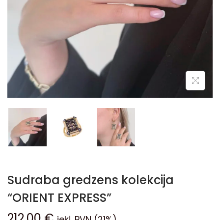
Sudraba gredzens kolekcija
“ORIENT EXPRESS”
212,00
€
iekļ. PVN (21%)