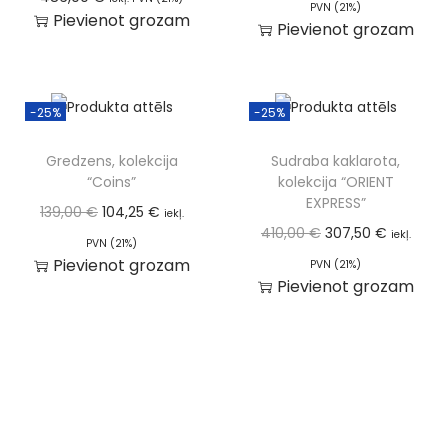
PVN (21%)
Pievienot grozam
Pievienot grozam
-25%
-25%
Gredzens, kolekcija
Sudraba kaklarota,
“Coins”
kolekcija “ORIENT
EXPRESS”
139,00
€
104,25
€
iekļ.
410,00
€
307,50
€
iekļ.
PVN (21%)
Pievienot grozam
PVN (21%)
Pievienot grozam