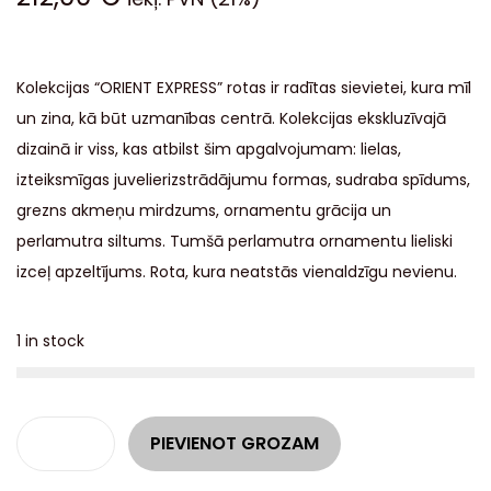
Kolekcijas “ORIENT EXPRESS” rotas ir radītas sievietei, kura mīl
un zina, kā būt uzmanības centrā. Kolekcijas ekskluzīvajā
dizainā ir viss, kas atbilst šim apgalvojumam: lielas,
izteiksmīgas juvelierizstrādājumu formas, sudraba spīdums,
grezns akmeņu mirdzums, ornamentu grācija un
perlamutra siltums. Tumšā perlamutra ornamentu lieliski
izceļ apzeltījums. Rota, kura neatstās vienaldzīgu nevienu.
1 in stock
A
PIEVIENOT GROZAM
l