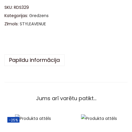
t
SKU:
RDS329
e
Kategorijas:
Gredzens
r
Zīmols:
STYLEAVENUE
n
a
t
i
v
Papildu informācija
e
:
Jums arī varētu patikt…
-25%