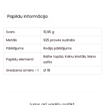
t
i
Papildu informācija
v
e
:
Svars
10,95 g
Metāls
925 proves sudrabs
Pārklājums
Rodija pārklājums
Baltie topāzi, Kalnu kristāls, Nano
Papildu elementi
safīrs
Gredzena izmērs - 1
Ø 18
Jums arī varētu patikt…