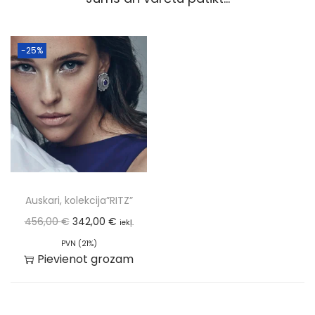
-25%
Auskari, kolekcija”RITZ”
456,00
€
342,00
€
iekļ.
PVN (21%)
Pievienot grozam