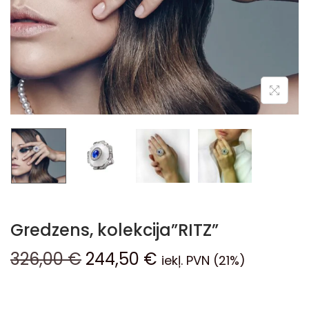
Gredzens, kolekcija”RITZ”
326,00
€
244,50
€
iekļ. PVN (21%)