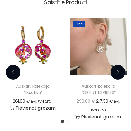
Saistītie Produkti
-25%
Auskari, kolekcija
Auskari, kolekcija
“Eksotika”
“ORIENT EXPRESS”
261,00
€
290,00
€
217,50
€
iekļ. PVN (21%)
iekļ.
Pievienot grozam
PVN (21%)
Pievienot grozam