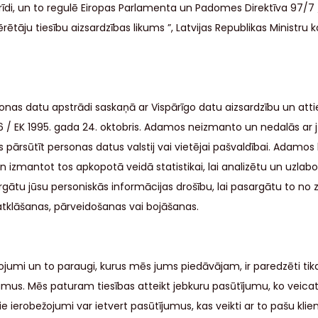
di, un to regulē Eiropas Parlamenta un Padomes Direktīva 97/7 /
rētāju tiesību aizsardzības likums ”, Latvijas Republikas Ministru
nas datu apstrādi saskaņā ar Vispārīgo datu aizsardzību un atti
6 / EK 1995. gada 24. oktobris. Adamos neizmanto un nedalās ar 
ārsūtīt personas datus valstij vai vietējai pašvaldībai. Adamos b
 izmantot tos apkopotā veidā statistikai, lai analizētu un uzlab
gātu jūsu personiskās informācijas drošību, lai pasargātu to n
atklāšanas, pārveidošanas vai bojāšanas.
mi un to paraugi, kurus mēs jums piedāvājam, ir paredzēti tikai 
s. Mēs paturam tiesības atteikt jebkuru pasūtījumu, ko veic
 ierobežojumi var ietvert pasūtījumus, kas veikti ar to pašu klien