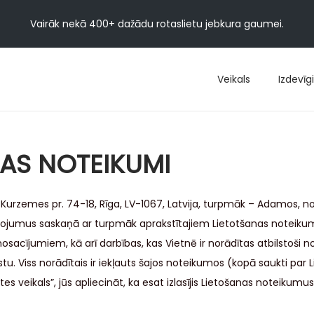
Vairāk nekā 400+ dažādu rotaslietu jebkura gaumei.
Veikals
Izdevīgi
NAS NOTEIKUMI
 Kurzemes pr. 74-18, Rīga, LV-1067, Latvija, turpmāk – Adamos, n
ojumus saskaņā ar turpmāk aprakstītajiem Lietotšanas noteiku
sacījumiem, kā arī darbības, kas Vietnē ir norādītas atbilstoši n
u. Viss norādītais ir iekļauts šajos noteikumos (kopā saukti par
s veikals”, jūs apliecināt, ka esat izlasījis Lietošanas noteikumus