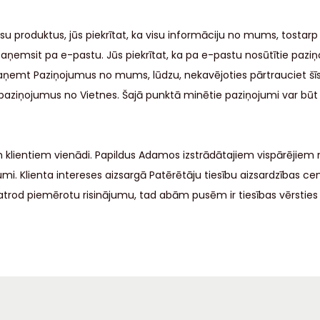
 produktus, jūs piekrītat, ka visu informāciju no mums, tostar
saņemsit pa e-pastu. Jūs piekrītat, ka pa e-pastu nosūtītie paz
t saņemt Paziņojumus no mums, lūdzu, nekavējoties pārtrauciet 
 paziņojumus no Vietnes. Šajā punktā minētie paziņojumi var būt 
m klientiem vienādi. Papildus Adamos izstrādātajiem vispārēji
kumi. Klienta intereses aizsargā Patērētāju tiesību aizsardzības 
atrod piemērotu risinājumu, tad abām pusēm ir tiesības vērsties 