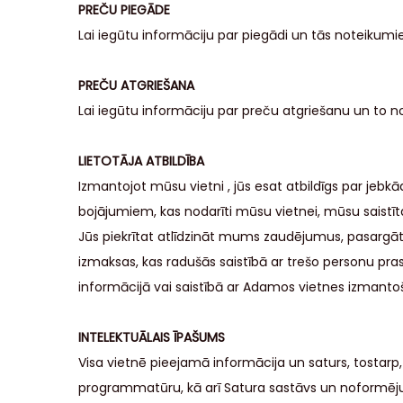
PREČU PIEGĀDE
Lai iegūtu informāciju par piegādi un tās noteikumi
PREČU ATGRIEŠANA
Lai iegūtu informāciju par preču atgriešanu un to 
LIETOTĀJA ATBILDĪBA
Izmantojot mūsu vietni , jūs esat atbildīgs par je
bojājumiem, kas nodarīti mūsu vietnei, mūsu saist
Jūs piekrītat atlīdzināt mums zaudējumus, pasargā
izmaksas, kas radušās saistībā ar trešo personu pra
informācijā vai saistībā ar Adamos vietnes izmanto
INTELEKTUĀLAIS ĪPAŠUMS
Visa vietnē pieejamā informācija un saturs, tostarp
programmatūru, kā arī Satura sastāvs un noformēju