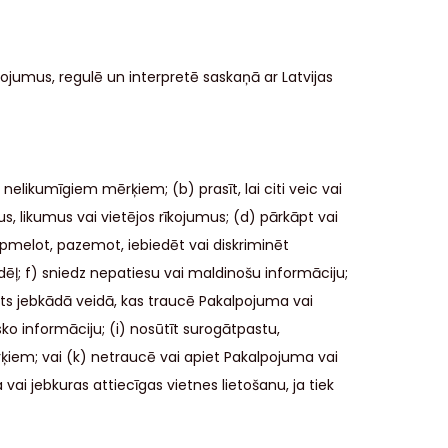
jumus, regulē un interpretē saskaņā ar Latvijas
elikumīgiem mērķiem; (b) prasīt, lai citi veic vai
, likumus vai vietējos rīkojumus; (d) pārkāpt vai
apmelot, pazemot, iebiedēt vai diskriminēt
 dēļ; f) sniedz nepatiesu vai maldinošu informāciju;
tots jebkādā veidā, kas traucē Pakalpojuma vai
sko informāciju; (i) nosūtīt surogātpastu,
ērķiem; vai (k) netraucē vai apiet Pakalpojuma vai
ai jebkuras attiecīgas vietnes lietošanu, ja tiek