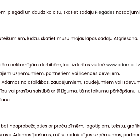
em, piegādi un daudz ko citu, skatiet sadaļu
Piegādes
nosacījumi
noteikumiem, lūdzu, skatiet mūsu mājas lapas sadaļu Atgriešana.
bkādām nelikumīgām darbībām, kas izdarītas vietnē
www.adamos.lv
ītajiem uzņēmumiem, partneriem vai licences devējiem.
t Adamos no atbildības, zaudējumiem, zaudējumiem vai izdevumie
sību vai prasību saistībā ar šī Līguma, tā noteikumu pārkāpšanu.
šanu.
, bet neaprobežojoties ar preču zīmēm, logotipiem, tekstu, grafi
ms ir Adamos īpašums, mūsu radniecīgos uzņēmumus, partnerus v