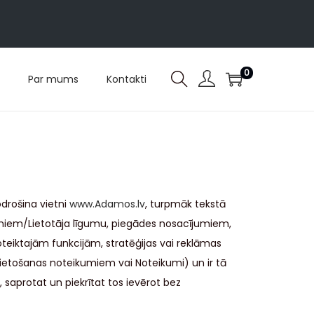
0
Par mums
Kontakti
odrošina vietni
www.Adamos.lv
, turpmāk tekstā
miem/Lietotāja līgumu, piegādes nosacījumiem,
oteiktajām funkcijām, stratēģijas vai reklāmas
 Lietošanas noteikumiem vai Noteikumi) un ir tā
, saprotat un piekrītat tos ievērot bez