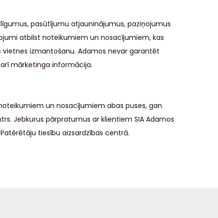
p līgumus, pasūtījumu atjauninājumus, paziņojumus
iņojumi atbilst noteikumiem un nosacījumiem, kas
šīs vietnes izmantošanu. Adamos nevar garantēt
arī mārketinga informācija.
em noteikumiem un nosacījumiem abas puses, gan
centrs. Jebkurus pārpratumus ar klientiem SIA Adamos
Patērētāju tiesību aizsardzības centrā.