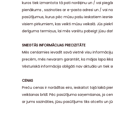
kuros tiek izmantota tā pati norēķinu un / vai p
pienākums , sazinoties ar e-pasta adresi un / vai no
pasūtījumus, kurus pēc mūsu pašu ieskatiem iesniedz d
visiem pirkumiem, kas veikti mūsu veikalā. Jūs piek
derīguma termiņus, lai mēs varētu pabeigt jūsu dar
SNIEGTĀS INFORMĀCIJAS PRECIZITĀTE
Mēs cenšamies ievadīt savā vietnē visu informāciju,
precēm, mēs nevaram garantēt, ka mājas lapa ikkatru 
Vēsturiskā informācija obligāti nav aktuāla un tiek s
CENAS
Preču cenas ir norādītas eiro, ieskaitot tajā laik
veikšanas brīdī. Pēc pasūtījuma saņemšanas, ja ce
ar jums sazināties, jūsu pasūtījums tiks atcelts un 