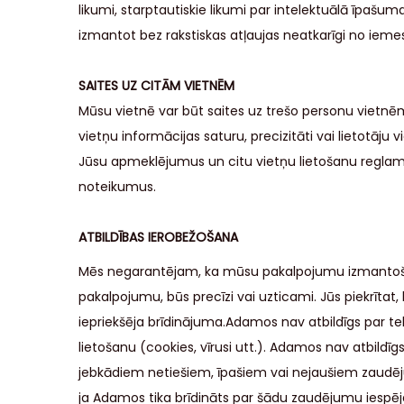
likumi, starptautiskie likumi par intelektuālā īpašu
izmantot bez rakstiskas atļaujas neatkarīgi no iemes
SAITES UZ CITĀM VIETNĒM
Mūsu vietnē var būt saites uz trešo personu vietnēm
vietņu informācijas saturu, precizitāti vai lietotāju vi
Jūsu apmeklējumus un citu vietņu lietošanu reglamen
noteikumus.
ATBILDĪBAS IEROBEŽOŠANA
Mēs negarantējam, ka mūsu pakalpojumu izmantošana
pakalpojumu, būs precīzi vai uzticami. Jūs piekrīta
iepriekšēja brīdinājuma.Adamos nav atbildīgs par 
lietošanu (cookies, vīrusi utt.). Adamos nav atbildīg
jebkādiem netiešiem, īpašiem vai nejaušiem zaudējum
ja Adamos tika brīdināts par šādu zaudējumu iespē