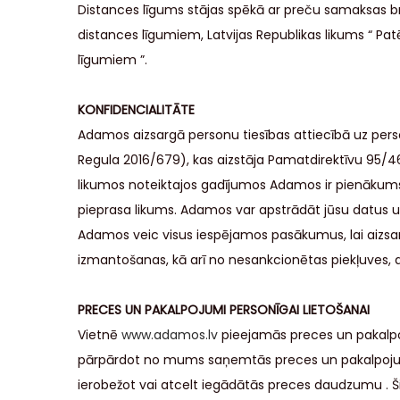
Distances līgums stājas spēkā ar preču samaksas brī
distances līgumiem, Latvijas Republikas likums “ Patē
līgumiem ”.
KONFIDENCIALITĀTE
Adamos aizsargā personu tiesības attiecībā uz perso
Regula 2016/679), kas aizstāja Pamatdirektīvu 95/4
likumos noteiktajos gadījumos Adamos ir pienākums p
pieprasa likums. Adamos var apstrādāt jūsu datus un
Adamos veic visus iespējamos pasākumus, lai aizsar
izmantošanas, kā arī no nesankcionētas piekļuves, 
PRECES UN PAKALPOJUMI PERSONĪGAI LIETOŠANAI
Vietnē
www.adamos.lv
pieejamās preces un pakalpoju
pārpārdot no mums saņemtās preces un pakalpojumu
ierobežot vai atcelt iegādātās preces daudzumu . Šie