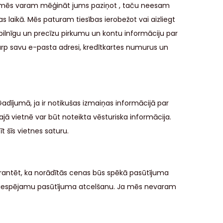
u, mēs varam mēģināt jums paziņot , taču neesam
 laikā. Mēs paturam tiesības ierobežot vai aizliegt
, pilnīgu un precīzu pirkumu un kontu informāciju par
tarp savu e-pasta adresi, kredītkartes numurus un
adījumā, ja ir notikušas izmaiņas informācijā par
ajā vietnē var būt noteikta vēsturiska informācija.
t šīs vietnes saturu.
arantēt, ka norādītās cenas būs spēkā pasūtījuma
ar iespējamu pasūtījuma atcelšanu. Ja mēs nevaram