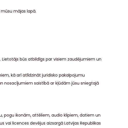
 mūsu mājas lapā.
. Lietotājs būs atbildīgs par visiem zaudējumiem un
m, kā arī atlīdzināt juridisko pakalpojumu
 un nosacījumiem saistībā ar kļūdām jūsu sniegtajā
ku, pogu ikonām, attēliem, audio klipiem, datiem un
ai licences devējus aizsargā Latvijas Republikas