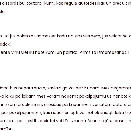
ma aizsardzību, tostarp likumi, kas regulē autortiesības un preču
la.
. Ja jūs nolemjat apmeklēt kādu no šīm vietnēm, jūs veicat šo d
edokli.
tē viņu vietņu noteikumi un politika. Pirms to izmantošanas, lūdz
 būs nepārtraukta, savlaicīga vai bez kļūdām. Mēs negarantējam
t, ka laiku pa laikam mēs varam noņemt pakalpojumu uz nenoteikt
tehniskām problēmām, drošības pārkāpumiem vai citām datora pr
s par pakalpojumiem, kas netiek sniegti vai netiek sniegti laikā 
iem, kas saistīti ar vietni vai tās izmantošanu no jūsu puses, ne
jamību.