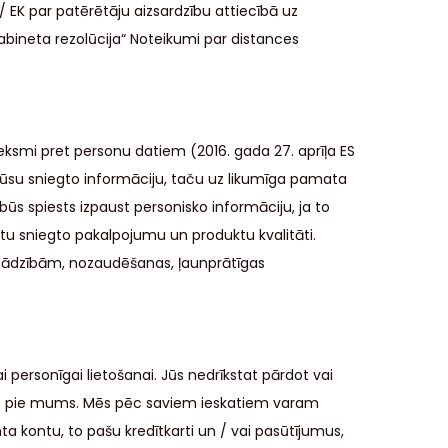
 EK par patērētāju aizsardzību attiecībā uz
 kabineta rezolūcija“ Noteikumi par distances
eksmi pret personu datiem (2016. gada 27. aprīļa ES
jūsu sniegto informāciju, taču uz likumīga pamata
ūs spiests izpaust personisko informāciju, ja to
otu sniegto pakalpojumu un produktu kvalitāti.
o zādzībām, nozaudēšanas, ļaunprātīgas
personīgai lietošanai. Jūs nedrīkstat pārdot vai
at pie mums. Mēs pēc saviem ieskatiem varam
ta kontu, to pašu kredītkarti un / vai pasūtījumus,