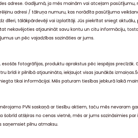
iegādes adrese. Gadījumā, ja mēs mainām vai atceļam pasūtījum
rēķinu adresi / tālruņa numuru, kas norādīta pasūtījuma veikšanas
īleri, tālākpārdevēji vai izplatītāji. Jūs piekrītat sniegt aktuālu
rītat nekavējoties atjaunināt savu kontu un citu informāciju, tos
ījumus un pēc vajadzības sazināties ar jums.
 esošās fotogrāfijas, produktu aprakstus pēc iespējas precīzāk. G
brīdi ir pilnībā atjaunināta, iekļaujot visas jaunākās izmaiņas.Š
niegta tikai informācijai. Mēs paturam tiesības jebkurā laikā mainī
ā piemērojamo PVN saskaņā ar tiesību aktiem, taču mēs nevaram g
na šobrīd atšķiras no cenas vietnē, mēs ar jums sazināsimies p
jūs saņemsiet pilnu atmaksu.