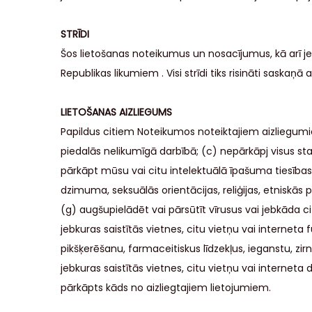
STRĪDI
Šos lietošanas noteikumus un nosacījumus, kā arī j
Republikas likumiem . Visi strīdi tiks risināti saskaņā 
LIETOŠANAS AIZLIEGUMS
Papildus citiem Noteikumos noteiktajiem aizliegumiem
piedalās nelikumīgā darbībā; (c) nepārkāpj visus sta
pārkāpt mūsu vai citu intelektuālā īpašuma tiesības
dzimuma, seksuālās orientācijas, reliģijas, etniskās 
(g) augšupielādēt vai pārsūtīt vīrusus vai jebkāda c
jebkuras saistītās vietnes, citu vietņu vai interneta 
pikšķerēšanu, farmaceitiskus līdzekļus, ieganstu, zi
jebkuras saistītās vietnes, citu vietņu vai internet
pārkāpts kāds no aizliegtajiem lietojumiem.