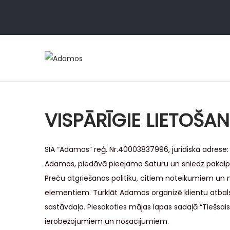
VISPĀRĪGIE LIETOŠA
SIA “Adamos” reģ. Nr.40003837996, juridiskā adrese:
Adamos, piedāvā pieejamo Saturu un sniedz pakalp
Preču atgriešanas politiku, citiem noteikumiem un no
elementiem. Turklāt Adamos organizē klientu atbalst
sastāvdaļa. Piesakoties mājas lapas sadaļā “Tiešsaiste
ierobežojumiem un nosacījumiem.