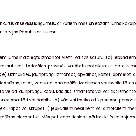
ebkurus atsevišķus līgumus, ar kuriem mēs sniedzam jums Pakalpo
ar Latvijas Republikas likumu.
 jums ir aizliegts izmantot vietni vai tās saturu: (a) jebkādiem n
rptautiskos, federālos, provinču vai štatu noteikumus, noteikumus
; e) uzmākties, ļaunprātīgi izmantot, apvainot, kaitēt, apmelot, 
piederības, rases, vecuma, nacionālās izcelsmes vai invaliditātes
ita veida ļaunprātīgu kodu, kas tiks izmantots vai var tikt izman
funkcionalitāti vai darbību; h) vāc vai izseko citu personu personi
rnekli, rāpot vai skrāpēt; j) jebkādiem neķītriem vai amorāliem m
a drošības elementus. Mēs paturam tiesības pārtraukt Pakalpojuma v