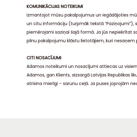
KOMUNIKĀCIJAS NOTEIKUMI
Izmantojot mūsu pakalpojumus un iegādājoties mūsu
un citu informāciju (turpmāk tekstā “Paziņojumi”), 
piemērojami saziņai šajā formā. Ja jūs nepiekrīta
pilnu pakalpojumu klāstu lietotājiem, kuri nesaņem
CITI NOSACĪJUMI
Adamos noteikumi un nosacījumi attiecas uz visie
Adamos, gan Klients, aizsargā Latvijas Republikas li
atrisina mierīgi – sarunu ceļā. Ja puses joprojām ne