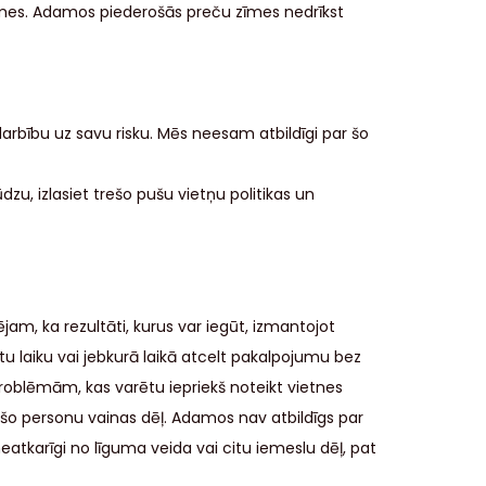
 zīmes. Adamos piederošās preču zīmes nedrīkst
arbību uz savu risku. Mēs neesam atbildīgi par šo
u, izlasiet trešo pušu vietņu politikas un
, ka rezultāti, kurus var iegūt, izmantojot
u laiku vai jebkurā laikā atcelt pakalpojumu bez
oblēmām, kas varētu iepriekš noteikt vietnes
trešo personu vainas dēļ. Adamos nav atbildīgs par
atkarīgi no līguma veida vai citu iemeslu dēļ, pat