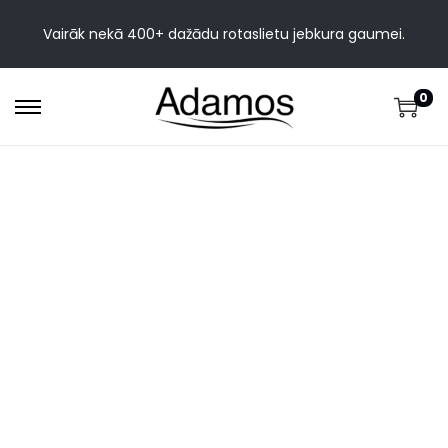
Vairāk nekā 400+ dažādu rotaslietu jebkura gaumei.
0