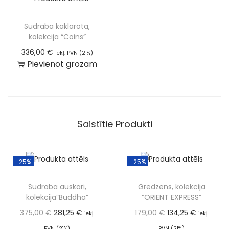
Sudraba kaklarota,
kolekcija “Coins”
336,00
€
iekļ. PVN (21%)
Pievienot grozam
Saistītie Produkti
-25%
-25%
Sudraba auskari,
Gredzens, kolekcija
kolekcija”Buddha”
“ORIENT EXPRESS”
375,00
€
281,25
€
179,00
€
134,25
€
iekļ.
iekļ.
PVN (21%)
PVN (21%)