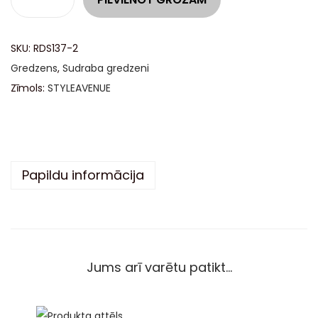
l
t
SKU:
RDS137-2
e
Gredzens
,
Sudraba gredzeni
r
Zīmols:
STYLEAVENUE
n
a
t
i
v
Papildu informācija
e
:
Jums arī varētu patikt…