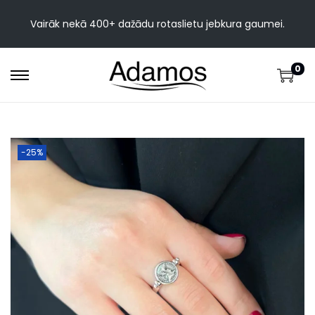
Vairāk nekā 400+ dažādu rotaslietu jebkura gaumei.
0
-25%