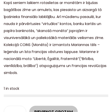
Kopš seniem laikiem rotaslietas ar monētām ir bijušas
bagātības zīme un amulets, kas piesaista un aizsargā tā
īpašnieka finansiālo labklājību. Arī mūsdienu pasaulē, kur
nauda ir pārvērtusies “virtuālos” kontos, banku kartēs un
papīra banknotēs, “skanošā monēta” joprojām ir
visuniversālākā un paliekošākā materiālās veiksmes zīme.
Kolekcijā COINS (Monēta) ir izmantots Mariannas tēls –
leģenda un īsta Francijas vēstures lappuse. Marianne ir
nacionālā moto “Liberté, Égalité, Fraternité”(
“Brīvība,
vienlīdzība, brālība”)
atspoguļojums un Francijas revolūcijas
simbols.
1 in stock
A
PIEVIENOT GROZAM