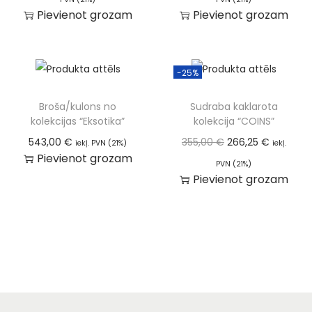
Pievienot grozam
Pievienot grozam
-25%
Broša/kulons no
Sudraba kaklarota
kolekcijas “Eksotika”
kolekcija “COINS”
543,00
€
355,00
€
266,25
€
iekļ. PVN (21%)
iekļ.
Pievienot grozam
PVN (21%)
Pievienot grozam