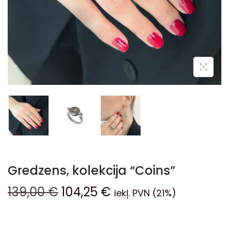
Gredzens, kolekcija “Coins”
139,00
€
104,25
€
iekļ. PVN (21%)