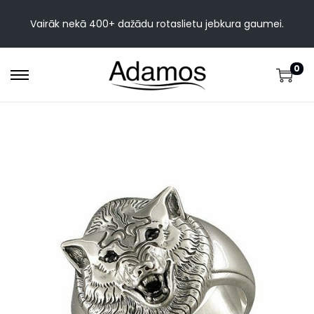
Vairāk nekā 400+ dažādu rotaslietu jebkura gaumei.
0