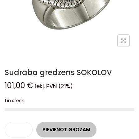
Sudraba gredzens SOKOLOV
101,00
€
iekļ. PVN (21%)
1 in stock
A
PIEVIENOT GROZAM
l