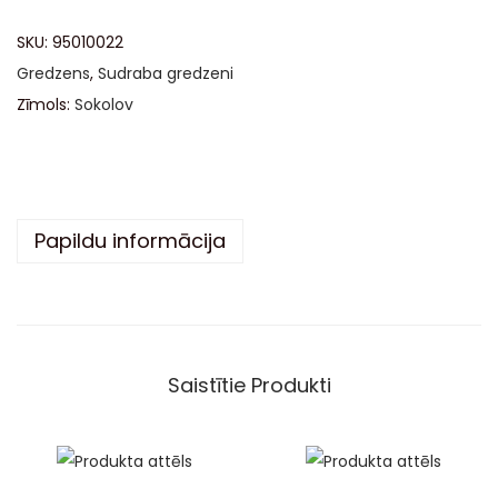
t
SKU:
95010022
e
Gredzens
,
Sudraba gredzeni
r
Zīmols:
Sokolov
n
a
t
i
v
Papildu informācija
e
:
Saistītie Produkti