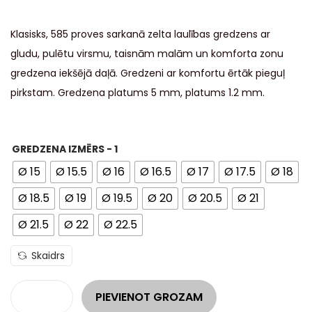
Klasisks, 585 proves sarkanā zelta laulības gredzens ar
gludu, pulētu virsmu, taisnām malām un komforta zonu
gredzena iekšējā daļā. Gredzeni ar komfortu ērtāk pieguļ
pirkstam. Gredzena platums 5 mm, platums 1.2 mm.
GREDZENA IZMĒRS - 1
Ø 15
Ø 15.5
Ø 16
Ø 16.5
Ø 17
Ø 17.5
Ø 18
Ø 18.5
Ø 19
Ø 19.5
Ø 20
Ø 20.5
Ø 21
Ø 21.5
Ø 22
Ø 22.5
Skaidrs
PIEVIENOT GROZAM