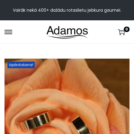
Vairāk nekā 400+ dažādu rotaslietu jebkura gaumei.
0
Izpārdošana!