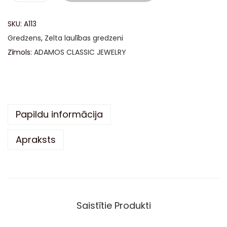
A
SKU:
A113
l
Gredzens
,
Zelta laulības gredzeni
t
Zīmols:
ADAMOS CLASSIC JEWELRY
e
r
n
a
t
Papildu informācija
i
Apraksts
v
e
:
Saistītie Produkti