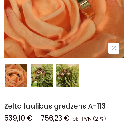
Zelta laulības gredzens A-113
539,10
€
–
756,23
€
iekļ. PVN (21%)