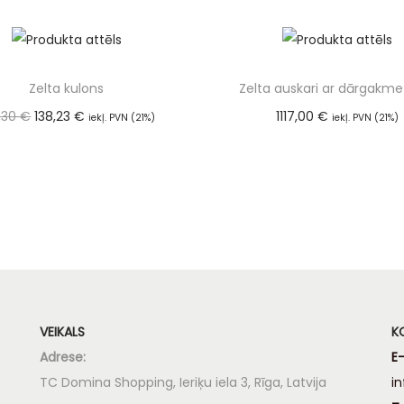
Zelta kulons
Zelta auskari ar dārgakm
,30
€
138,23
€
1117,00
€
iekļ. PVN (21%)
iekļ. PVN (21%)
Pievienot grozam
Pievienot groza
VEIKALS
K
Adrese:
E-
TC Domina Shopping, Ieriķu iela 3, Rīga, Latvija
i