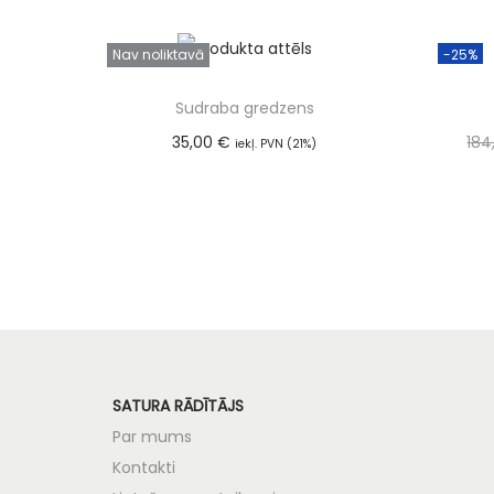
Nav noliktavā
-25%
Sudraba gredzens
35,00
€
184
iekļ. PVN (21%)
Lasīt vairāk
SATURA RĀDĪTĀJS
Par mums
Kontakti