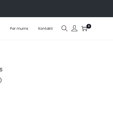
0
Par mums
Kontakti
s
)