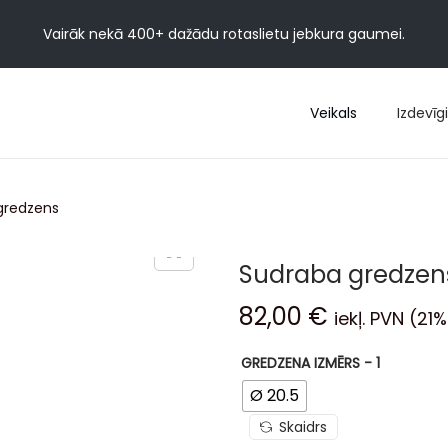
Vairāk nekā 400+ dažādu rotaslietu jebkura gaumei.
Veikals
Izdevīgi
gredzens
Sudraba gredzen
82,00
€
iekļ. PVN (21%
GREDZENA IZMĒRS - 1
Ø 20.5
Skaidrs