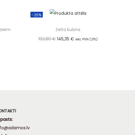
-25%
eņiem
Zelta kulons
193,80
€
145,35
€
iekļ. PVN (21%)
m
Pievienot grozam
ONTAKTI
pasts:
nfo@adamos.lv