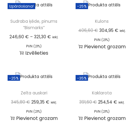
Izpārdošana!
-25%
Sudraba ķēde, pinums
Kulons
“Bismarks”
406,60
€
304,95
€
iekļ.
246,60
€
–
321,30
€
iekļ.
PVN (21%)
Pievienot grozam
PVN (21%)
Izvēlieties
-25%
-35%
Zelta auskari
Kaklarota
345,80
€
259,35
€
391,60
€
254,54
€
iekļ.
iekļ.
PVN (21%)
PVN (21%)
Pievienot grozam
Pievienot grozam