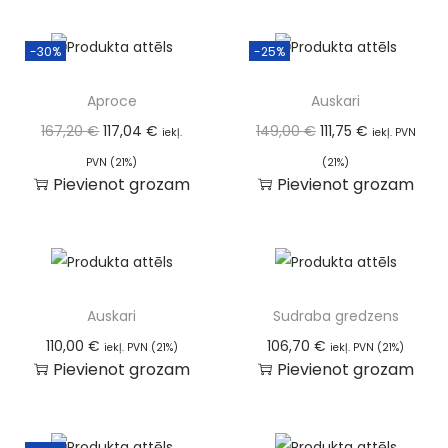
-30%
-25%
Aproce
Auskari
167,20
€
117,04
€
149,00
€
111,75
€
iekļ.
iekļ. PVN
PVN (21%)
(21%)
Pievienot grozam
Pievienot grozam
Auskari
Sudraba gredzens
110,00
€
106,70
€
iekļ. PVN (21%)
iekļ. PVN (21%)
Pievienot grozam
Pievienot grozam