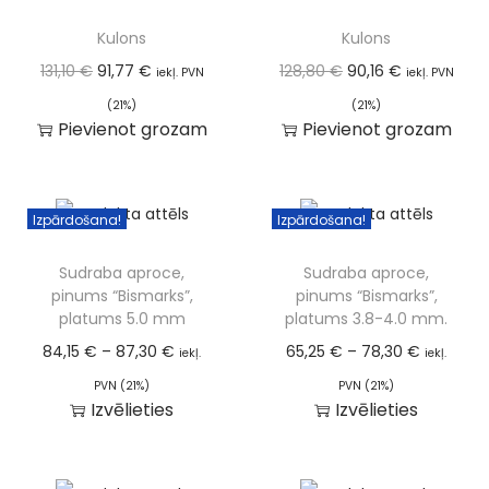
Kulons
Kulons
131,10
€
91,77
€
128,80
€
90,16
€
iekļ. PVN
iekļ. PVN
(21%)
(21%)
Pievienot grozam
Pievienot grozam
Izpārdošana!
Izpārdošana!
Sudraba aproce,
Sudraba aproce,
pinums “Bismarks”,
pinums “Bismarks”,
platums 5.0 mm
platums 3.8-4.0 mm.
84,15
€
–
87,30
€
65,25
€
–
78,30
€
iekļ.
iekļ.
PVN (21%)
PVN (21%)
Izvēlieties
Izvēlieties