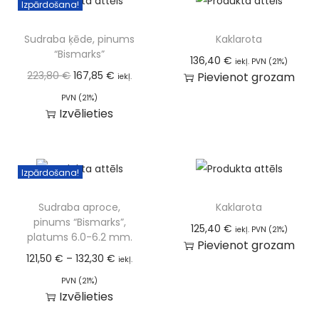
Izpārdošana!
Sudraba ķēde, pinums
Kaklarota
“Bismarks”
136,40
€
iekļ. PVN (21%)
223,80
€
167,85
€
Pievienot grozam
iekļ.
PVN (21%)
Izvēlieties
Izpārdošana!
Sudraba aproce,
Kaklarota
pinums “Bismarks”,
125,40
€
iekļ. PVN (21%)
platums 6.0-6.2 mm.
Pievienot grozam
121,50
€
–
132,30
€
iekļ.
PVN (21%)
Izvēlieties