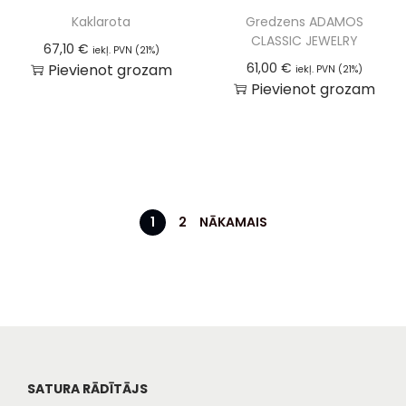
Kaklarota
Gredzens ADAMOS
CLASSIC JEWELRY
67,10
€
iekļ. PVN (21%)
61,00
€
Pievienot grozam
iekļ. PVN (21%)
Pievienot grozam
1
2
NĀKAMAIS
SATURA RĀDĪTĀJS