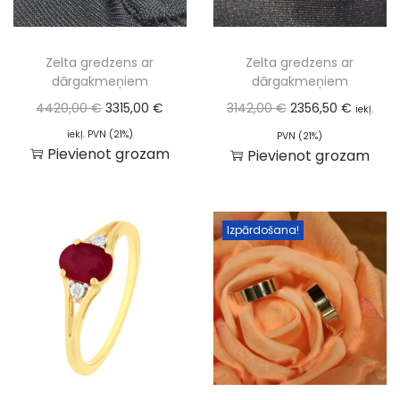
Zelta gredzens ar
Zelta gredzens ar
dārgakmeņiem
dārgakmeņiem
4420,00
€
3315,00
€
3142,00
€
2356,50
€
iekļ.
iekļ. PVN (21%)
PVN (21%)
Pievienot grozam
Pievienot grozam
Izpārdošana!