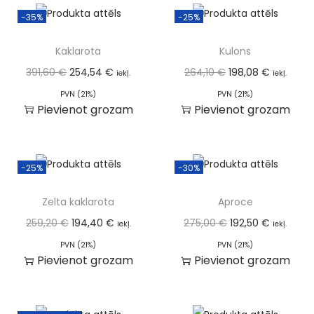
-35%
-25%
Kaklarota
Kulons
391,60
€
254,54
€
264,10
€
198,08
€
iekļ.
iekļ.
PVN (21%)
PVN (21%)
Pievienot grozam
Pievienot grozam
-25%
-30%
Zelta kaklarota
Aproce
259,20
€
194,40
€
275,00
€
192,50
€
iekļ.
iekļ.
PVN (21%)
PVN (21%)
Pievienot grozam
Pievienot grozam