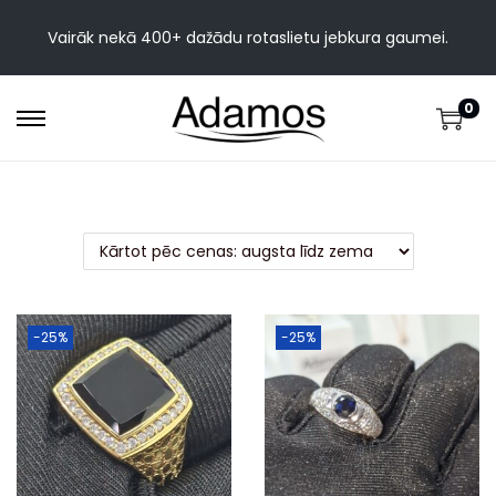
Vairāk nekā 400+ dažādu rotaslietu jebkura gaumei.
0
-25%
-25%