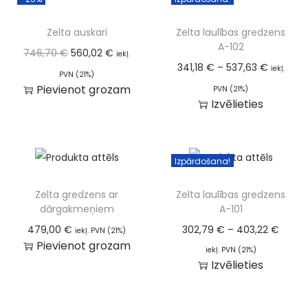
Zelta auskari
Zelta laulības gredzens
A-102
746,70
€
560,02
€
iekļ.
341,18
€
–
537,63
€
iekļ.
PVN (21%)
Pievienot grozam
PVN (21%)
Izvēlieties
Izpārdošana!
Zelta gredzens ar
Zelta laulības gredzens
dārgakmeņiem
A-101
479,00
€
302,79
€
–
403,22
€
iekļ. PVN (21%)
Pievienot grozam
iekļ. PVN (21%)
Izvēlieties