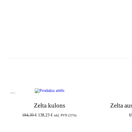
-25%
Zelta kulons
Zelta au
184,30
€
138,23
€
6
iekļ. PVN (21%)
Pievienot grozam