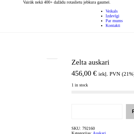
Vairāk nekā 400+ dažādu rotaslietu jebkura gaumei.
Veikals
Izdevīgi
Par mums
Kontakti
Zelta auskari
456,00
€
iekļ. PVN (21%
1 in stock
SKU:
792160
Kategorijas:
Auskari