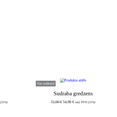
Nav noliktavā
Sudraba gredzens
72,00
€
54,00
€
 (21%)
iekļ. PVN (21%)
am
Lasīt vairāk