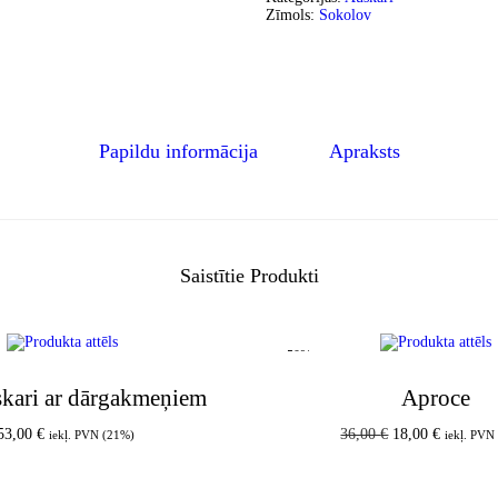
Zīmols:
Sokolov
Papildu informācija
Apraksts
Saistītie Produkti
-50%
skari ar dārgakmeņiem
Aproce
53,00
€
36,00
€
18,00
€
iekļ. PVN (21%)
iekļ. PVN
Pievienot grozam
Pievienot groz