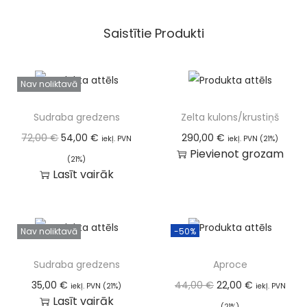
Saistītie Produkti
Nav noliktavā
Sudraba gredzens
Zelta kulons/krustiņš
72,00
€
54,00
€
290,00
€
iekļ. PVN
iekļ. PVN (21%)
Pievienot grozam
(21%)
Lasīt vairāk
Nav noliktavā
-50%
Sudraba gredzens
Aproce
35,00
€
44,00
€
22,00
€
iekļ. PVN (21%)
iekļ. PVN
Lasīt vairāk
(21%)