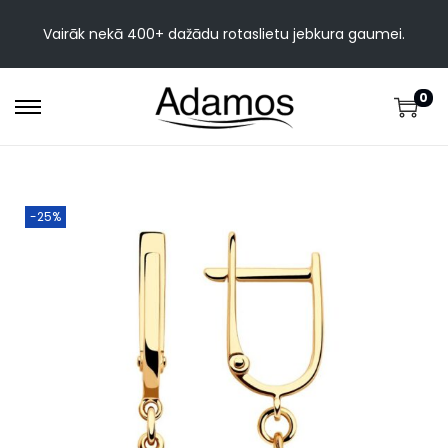
Vairāk nekā 400+ dažādu rotaslietu jebkura gaumei.
0
-25%