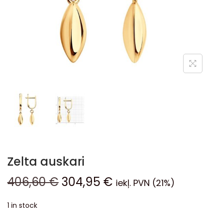
Zelta auskari
406,60
€
304,95
€
iekļ. PVN (21%)
1 in stock