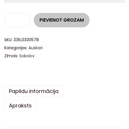
A
PIEVIENOT GROZAM
l
t
SKU:
336,0330578
e
Kategorijas:
Auskari
r
Zīmols:
Sokolov
n
a
t
i
v
Papildu informācija
e
Apraksts
: