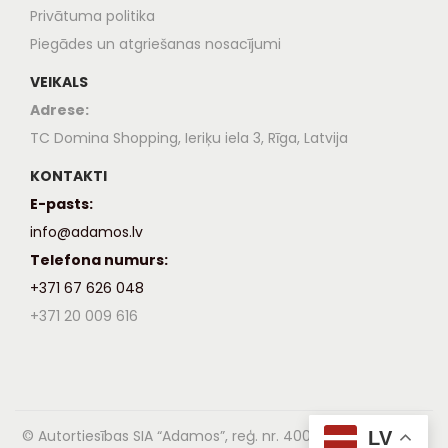
Privātuma politika
Piegādes un atgriešanas nosacījumi
VEIKALS
Adrese:
TC Domina Shopping, Ieriķu iela 3, Rīga, Latvija
KONTAKTI
E-pasts:
info@adamos.lv
Telefona numurs:
+371 67 626 048
+371 20 009 616
© Autortiesības SIA “Adamos”, reģ. nr. 40003837996, 2024,
LV