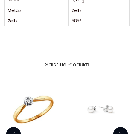
Svars
3,78 g
Metāls
Zelts
Zelts
585°
Saistītie Produkti