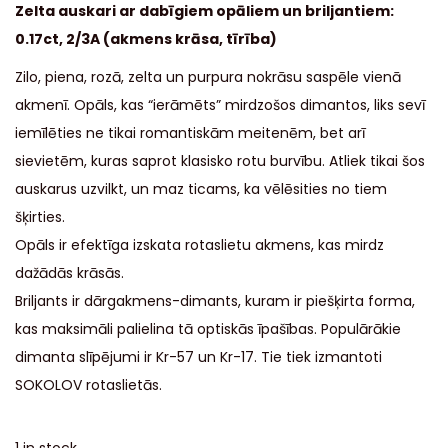
Zelta auskari ar dabīgiem opāliem un briljantiem:
0.17ct, 2/3A (akmens krāsa, tīrība)
Zilo, piena, rozā, zelta un purpura nokrāsu saspēle vienā
akmenī. Opāls, kas “ierāmēts” mirdzošos dimantos, liks sevī
iemīlēties ne tikai romantiskām meitenēm, bet arī
sievietēm, kuras saprot klasisko rotu burvību. Atliek tikai šos
auskarus uzvilkt, un maz ticams, ka vēlēsities no tiem
šķirties.
Opāls ir efektīga izskata rotaslietu akmens, kas mirdz
dažādās krāsās.
Briljants ir dārgakmens-dimants, kuram ir piešķirta forma,
kas maksimāli palielina tā optiskās īpašības. Populārākie
dimanta slīpējumi ir Kr-57 un Kr-17. Tie tiek izmantoti
SOKOLOV rotaslietās.