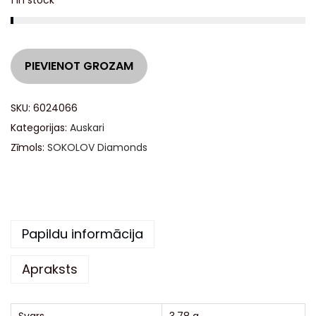
1 in stock
A
PIEVIENOT GROZAM
l
t
SKU:
6024066
e
Kategorijas:
Auskari
r
Zīmols:
SOKOLOV Diamonds
n
a
t
i
Papildu informācija
v
e
Apraksts
: