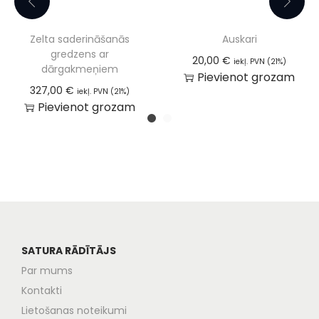
Zelta saderināšanās
Auskari
gredzens ar
20,00
€
iekļ. PVN (21%)
dārgakmeņiem
Pievienot grozam
327,00
€
iekļ. PVN (21%)
Pievienot grozam
SATURA RĀDĪTĀJS
Par mums
Kontakti
Lietošanas noteikumi