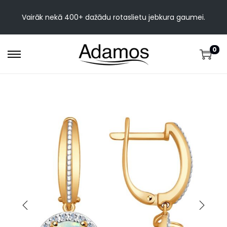
Vairāk nekā 400+ dažādu rotaslietu jebkura gaumei.
0