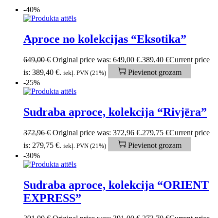
-40%
Aproce no kolekcijas “Eksotika”
649,00
€
Original price was: 649,00 €.
389,40
€
Current price
is: 389,40 €.
Pievienot grozam
iekļ. PVN (21%)
-25%
Sudraba aproce, kolekcija “Rivjēra”
372,96
€
Original price was: 372,96 €.
279,75
€
Current price
is: 279,75 €.
Pievienot grozam
iekļ. PVN (21%)
-30%
Sudraba aproce, kolekcija “ORIENT
EXPRESS”