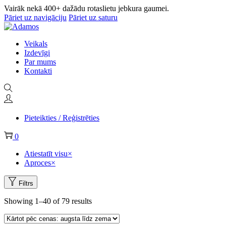
Vairāk nekā 400+ dažādu rotaslietu jebkura gaumei.
Pāriet uz navigāciju
Pāriet uz saturu
Veikals
Izdevīgi
Par mums
Kontakti
Pieteikties / Reģistrēties
0
Atiestatīt visu
×
Aproces
×
Filtrs
Showing
1
–
40
of 79 results