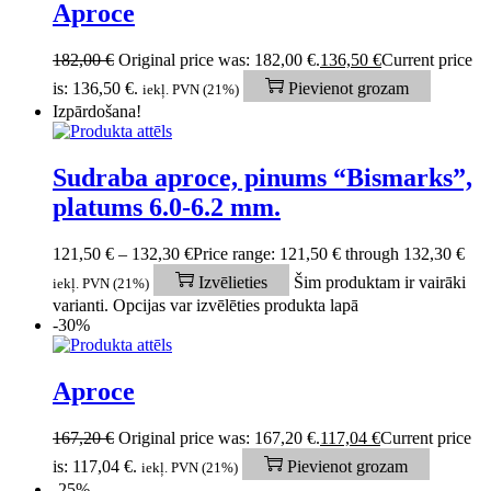
Aproce
182,00
€
Original price was: 182,00 €.
136,50
€
Current price
is: 136,50 €.
Pievienot grozam
iekļ. PVN (21%)
Izpārdošana!
Sudraba aproce, pinums “Bismarks”,
platums 6.0-6.2 mm.
121,50
€
–
132,30
€
Price range: 121,50 € through 132,30 €
Izvēlieties
Šim produktam ir vairāki
iekļ. PVN (21%)
varianti. Opcijas var izvēlēties produkta lapā
-30%
Aproce
167,20
€
Original price was: 167,20 €.
117,04
€
Current price
is: 117,04 €.
Pievienot grozam
iekļ. PVN (21%)
-25%