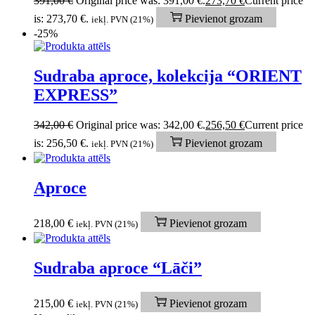
391,00
€
Original price was: 391,00 €.
273,70
€
Current price
is: 273,70 €.
Pievienot grozam
iekļ. PVN (21%)
-25%
Sudraba aproce, kolekcija “ORIENT
EXPRESS”
342,00
€
Original price was: 342,00 €.
256,50
€
Current price
is: 256,50 €.
Pievienot grozam
iekļ. PVN (21%)
Aproce
218,00
€
Pievienot grozam
iekļ. PVN (21%)
Sudraba aproce “Lāči”
215,00
€
Pievienot grozam
iekļ. PVN (21%)