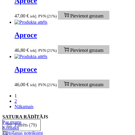
Aproce
47,00
€
Pievienot grozam
iekļ. PVN (21%)
Aproce
46,80
€
Pievienot grozam
iekļ. PVN (21%)
Aproce
46,00
€
Pievienot grozam
iekļ. PVN (21%)
1
2
Nākamais
SATURA RĀDĪTĀJS
Par mums
Filtrēts (79)
Kontakti
Lietošanas noteikumi