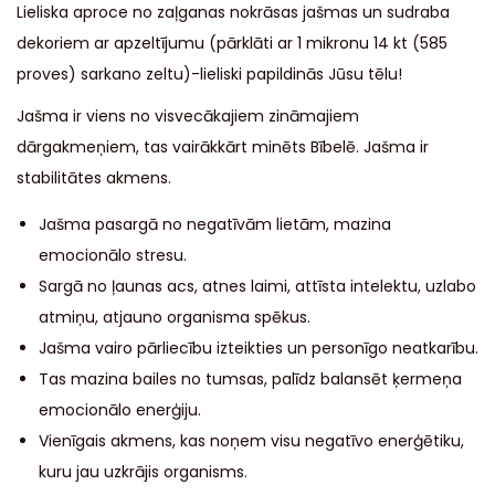
Lieliska aproce no zaļganas nokrāsas jašmas un sudraba
dekoriem ar apzeltījumu (pārklāti ar 1 mikronu 14 kt (585
proves) sarkano zeltu)-lieliski papildinās Jūsu tēlu!
Jašma ir viens no visvecākajiem zināmajiem
dārgakmeņiem, tas vairākkārt minēts Bībelē. Jašma ir
stabilitātes akmens.
Jašma pasargā no negatīvām lietām, mazina
emocionālo stresu.
Sargā no ļaunas acs, atnes laimi, attīsta intelektu, uzlabo
atmiņu, atjauno organisma spēkus.
Jašma vairo pārliecību izteikties un personīgo neatkarību.
Tas mazina bailes no tumsas, palīdz balansēt ķermeņa
emocionālo enerģiju.
Vienīgais akmens, kas noņem visu negatīvo enerģētiku,
kuru jau uzkrājis organisms.