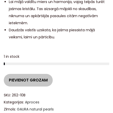
Lai mājā valdītu miers un harmonija, vajag telpās turēt
jašmas kristālu. Tas aizsargā mājokli no skaudības,
niknuma un apkārtējās pasaules citām negatīvām
ietekmēm.
Daudzās valstīs uzskata, ka jašma piesaista mājā
veiksmi, laimi un pārticību.
1 in stock
A
PIEVIENOT GROZAM
l
t
SKU:
262-10B
e
Kategorijas:
Aproces
r
Zīmols:
GAURA natural pearls
n