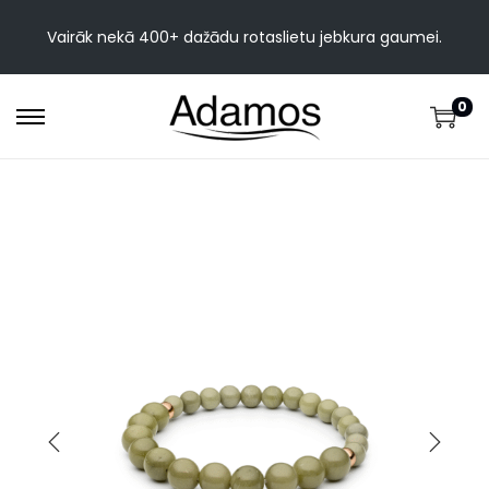
Vairāk nekā 400+ dažādu rotaslietu jebkura gaumei.
0