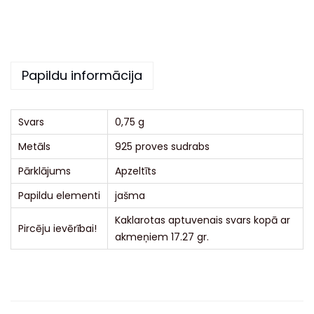
a
t
i
Papildu informācija
v
e
:
Svars
0,75 g
Metāls
925 proves sudrabs
Pārklājums
Apzeltīts
Papildu elementi
jašma
Kaklarotas aptuvenais svars kopā ar
Pircēju ievērībai!
akmeņiem 17.27 gr.