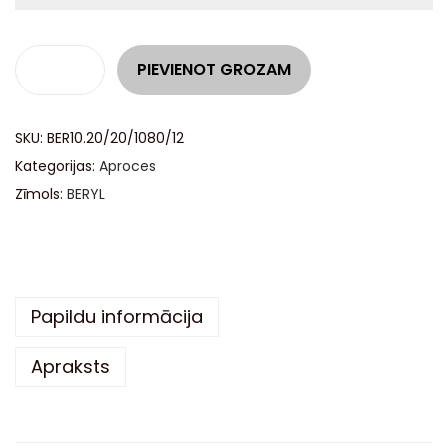
A
PIEVIENOT GROZAM
l
t
SKU:
BER10.20/20/1080/12
e
Kategorijas:
Aproces
r
Zīmols:
BERYL
n
a
t
i
v
Papildu informācija
e
Apraksts
: