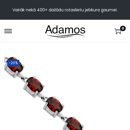
Vairāk nekā 400+ dažādu rotaslietu jebkura gaumei.
0
-20%