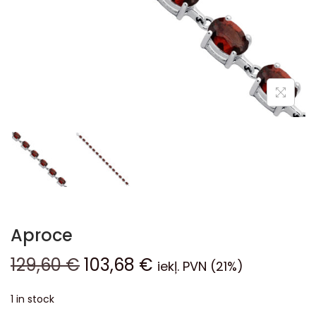
Aproce
129,60
€
103,68
€
iekļ. PVN (21%)
1 in stock