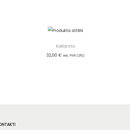
Kaklarota
32,00
€
iekļ. PVN (21%)
m
Pievienot grozam
ONTAKTI