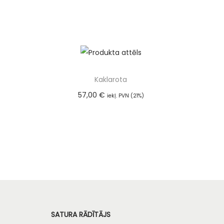
Kaklarota
57,00
€
iekļ. PVN (21%)
Pievienot grozam
SATURA RĀDĪTĀJS