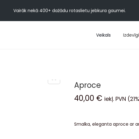
Vairāk nekā 400+ dažādu rotaslietu jebkura gaumei.
Veikals
Izdevīgi
Aproce
40,00
€
iekļ. PVN (21
Smalka, eleganta aproce ar a