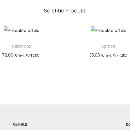
Saistītie Produkti
Kaklarota
Aproce
78,00
€
35,00
€
iekļ. PVN (21%)
iekļ. PVN (21%)
Pievienot grozam
Pievienot groza
VEIKALS
K