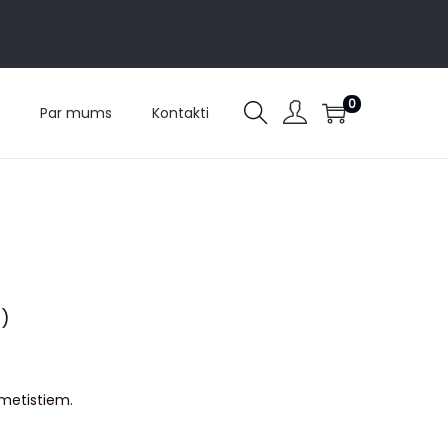
0
Par mums
Kontakti
%)
metistiem.