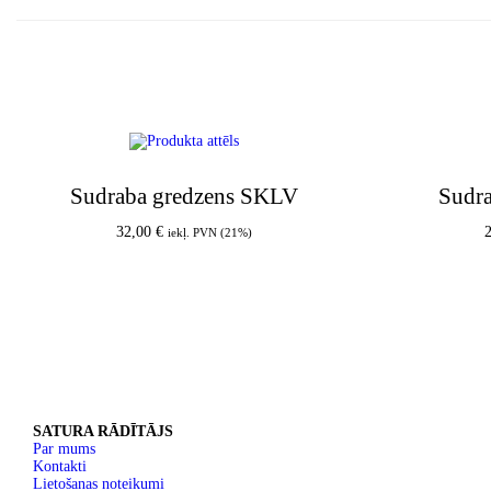
Sudraba gredzens SKLV
Sudr
32,00
€
iekļ. PVN (21%)
Pievienot grozam
SATURA RĀDĪTĀJS
Par mums
Kontakti
Lietošanas noteikumi