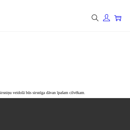
0
 sirsniņu veidolā būs sirsnīga dāvan īpašam cilvēkam.