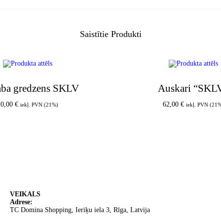
Saistītie Produkti
aba gredzens SKLV
Auskari “SKL
20,00
€
62,00
€
iekļ. PVN (21%)
iekļ. PVN (21
Pievienot grozam
Pievienot groz
VEIKALS
Adrese:
TC Domina Shopping, Ieriķu iela 3, Rīga, Latvija