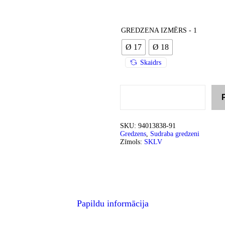
GREDZENA IZMĒRS - 1
Ø 17
Ø 18
Skaidrs
SKU:
94013838-91
Gredzens
,
Sudraba gredzeni
Zīmols:
SKLV
Papildu informācija