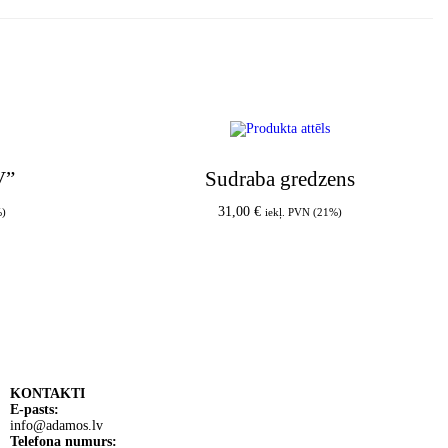
V”
Sudraba gredzens
31,00
€
%)
iekļ. PVN (21%)
am
Pievienot grozam
KONTAKTI
E-pasts:
info@adamos.lv
Telefona numurs: