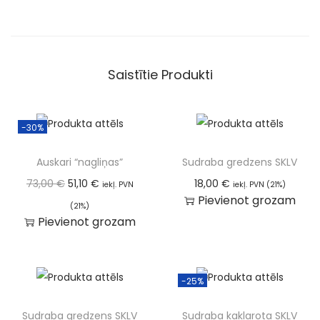
:
Saistītie Produkti
-30%
Auskari “nagliņas”
Sudraba gredzens SKLV
73,00
€
51,10
€
18,00
€
iekļ. PVN
iekļ. PVN (21%)
Pievienot grozam
(21%)
Pievienot grozam
-25%
Sudraba gredzens SKLV
Sudraba kaklarota SKLV