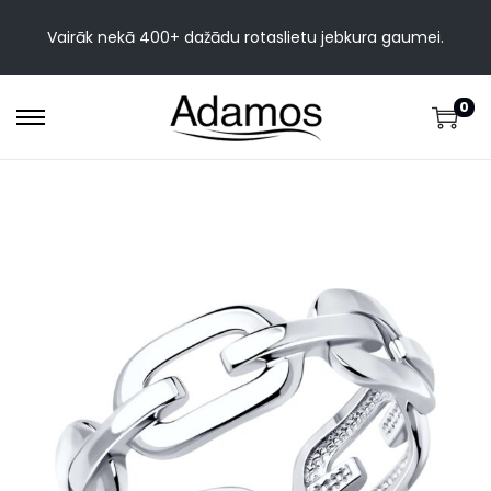
Vairāk nekā 400+ dažādu rotaslietu jebkura gaumei.
0