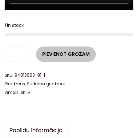
1 in stock
A
PIEVIENOT GROZAM
l
t
SKU:
94013693-91-1
e
Gredzens
,
Sudraba gredzeni
r
Zīmols:
SKLV
n
a
t
i
v
Papildu informācija
e