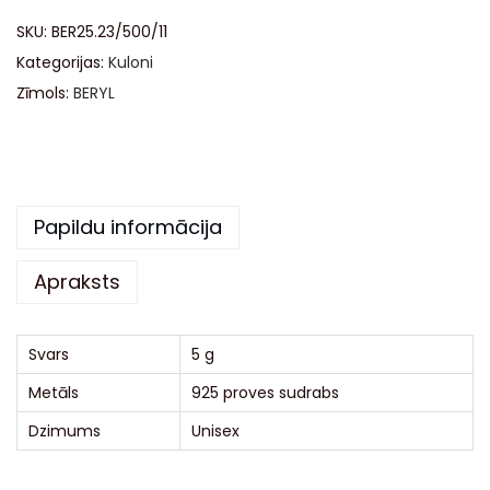
t
SKU:
BER25.23/500/11
e
Kategorijas:
Kuloni
r
Zīmols:
BERYL
n
a
t
i
Papildu informācija
v
e
Apraksts
:
Svars
5 g
Metāls
925 proves sudrabs
Dzimums
Unisex