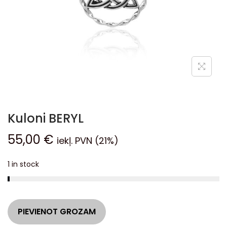
Kuloni BERYL
55,00
€
iekļ. PVN (21%)
1 in stock
A
PIEVIENOT GROZAM
l