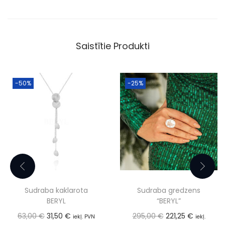
Saistītie Produkti
-50%
-25%
Sudraba kaklarota
Sudraba gredzens
BERYL
“BERYL”
63,00
€
31,50
€
295,00
€
221,25
€
iekļ. PVN
iekļ.