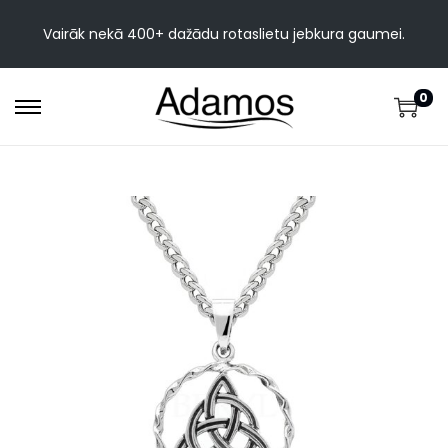
Vairāk nekā 400+ dažādu rotaslietu jebkura gaumei.
0