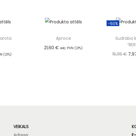
Pievienot grozam
Pievien
-50%
larota
Aproce
Sudraba k
“BER
21,60
€
iekļ. PVN (21%)
15,95
€
7,9
Pievienot grozam
VN (21%)
 grozam
(21
Pievien
VEIKALS
K
Adrese:
E-