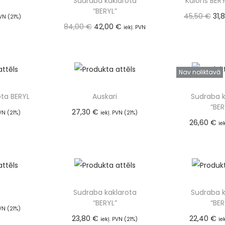
Sudraba kaklarota
Kulons BER
“BERYL”
45,50
€
31,
PVN (21%)
84,00
€
42,00
€
 grozam
iekļ. PVN
(21
Pievien
(21%)
Pievienot grozam
Nav noliktavā
ota BERYL
Auskari
Sudraba k
“BER
27,30
€
PVN (21%)
iekļ. PVN (21%)
26,60
€
 grozam
Pievienot grozam
ie
Lasīt
Sudraba kaklarota
Sudraba k
“BERYL”
“BER
PVN (21%)
23,80
€
22,40
€
 grozam
iekļ. PVN (21%)
ie