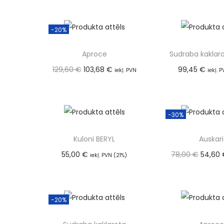
(21%)
Pievienot
-20%
Aproce
Sudraba kaklar
129,60
€
103,68
€
99,45
€
iekļ. PVN
iekļ. 
Pievienot
(21%)
Pievienot grozam
-30%
Kuloni BERYL
Auskari
55,00
€
78,00
€
54,60
iekļ. PVN (21%)
Pievienot grozam
(21%)
Pievienot
-20%