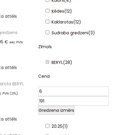
Kuloni
(
4
)
ot grozam
Ķēdes
(
12
)
Kaklarotas
(
12
)
gredzens
Sudraba gredzeni
(
3
)
95
€
iekļ. PVN
Zīmols
%)
ot grozam
BERYL
(
28
)
Cena
arota BERYL
kļ. PVN (21%)
ot grozam
Gredzena izmērs
20.25
(
1
)