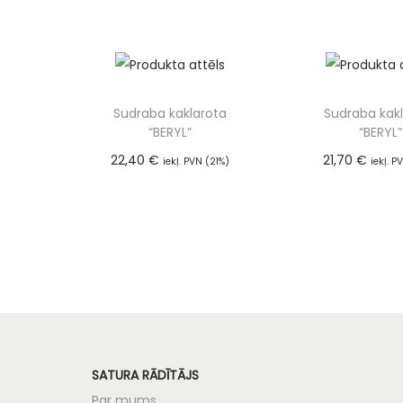
Sudraba kaklarota
Sudraba kak
“BERYL”
“BERYL”
22,40
€
21,70
€
iekļ. PVN (21%)
iekļ. P
Pievienot grozam
Pievienot
SATURA RĀDĪTĀJS
Par mums