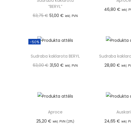
Sudraba kaklarota
Aproce
“BERYL”
46,80
€
iekļ. 
63,75
€
51,00
€
Pievienot
iekļ. PVN
(21%)
Pievienot grozam
-50%
Sudraba kaklarota BERYL
Sudraba kaklar
63,00
€
31,50
€
28,80
€
iekļ. PVN
iekļ. 
Pievienot
(21%)
Pievienot grozam
Aproce
Auskari
25,20
€
24,65
€
iekļ. PVN (21%)
iekļ. 
Pievienot grozam
Pievienot