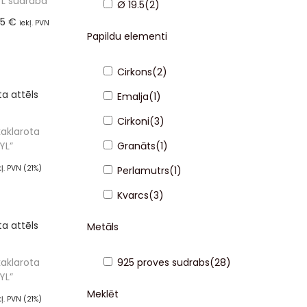
YL sudraba
Ø 19.5
(
2
)
85
€
iekļ. PVN
Papildu elementi
%)
ot grozam
Cirkons
(
2
)
Emalja
(
1
)
Cirkoni
(
3
)
aklarota
YL”
Granāts
(
1
)
kļ. PVN (21%)
Perlamutrs
(
1
)
 vairāk
Kvarcs
(
3
)
Metāls
aklarota
925 proves sudrabs
(
28
)
YL”
Meklēt
kļ. PVN (21%)