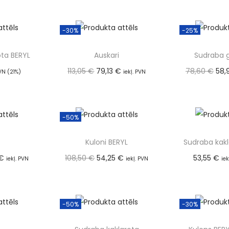
Pievienot grozam
Pievien
 grozam
-30%
-25%
ota BERYL
Auskari
Sudraba 
113,05
€
79,13
€
78,60
€
58,
PVN (21%)
iekļ. PVN
 grozam
(21%)
(21
Pievienot grozam
Pievien
-50%
Kuloni BERYL
Sudraba kakl
€
108,50
€
54,25
€
53,55
€
iekļ. PVN
iekļ. PVN
ie
Pievien
(21%)
 grozam
Pievienot grozam
-50%
-30%