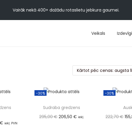
Vairāk nekā 400+ dažādu rotaslietu jebkura gaumei.
Veikals
Izdevīgi
-30%
-30%
dzens
Sudraba gredzens
Ausk
295,00
€
206,50
€
222,70
€
155
iekļ.
€
iekļ. PVN
PVN (21%)
(21