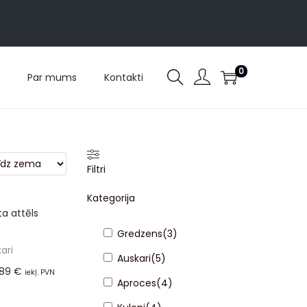
0
Par mums
Kontakti
Filtri
Kategorija
Gredzens
(
3
)
ari
Auskari
(
5
)
,89
€
iekļ. PVN
Aproces
(
4
)
%)