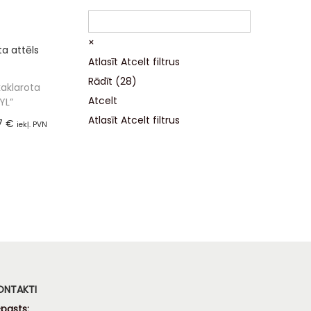
ot grozam
×
Atlasīt
Atcelt filtrus
Rādīt
(
28
)
aklarota
Atcelt
YL”
Atlasīt
Atcelt filtrus
7
€
iekļ. PVN
%)
ot grozam
ONTAKTI
pasts: