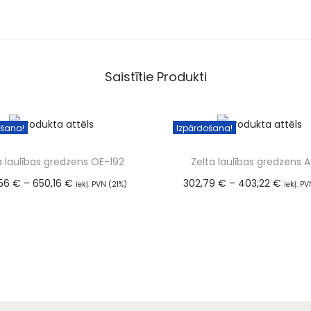
Saistītie Produkti
ošana!
Izpārdošana!
a laulības gredzens OE-192
Zelta laulības gredzens A
,56
€
–
650,16
€
302,79
€
–
403,22
€
iekļ. PVN (21%)
iekļ. P
Izvēlieties
Izvēlieties