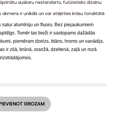
tiprinātu auskaru nestandarto, futūristisko dizainu.
s akmens ir unikāls un var atšķirties krāsu tonalitātē.
 satur
a
lumīniju
un fluoru
. Bez piejaukumiem
spīdīgs. Tomēr tas bieži ir sastopams
dažādās
ukumi, piemēram dzelzs, titāns,
hroms
un vanādijs
.
s ir zilā, brūnā, oranžā, dzeltenā, zaļā un rozā
erizstrādājumos.
PIEVIENOT GROZAM