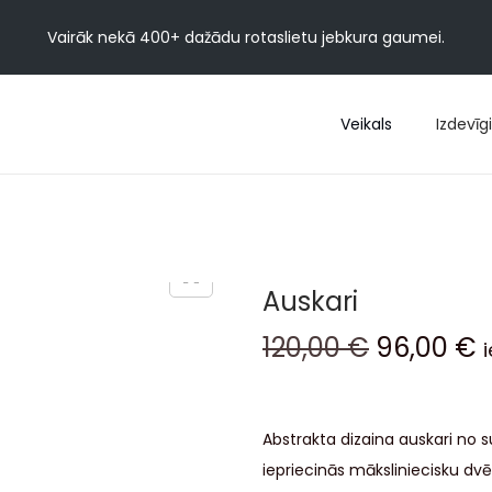
Vairāk nekā 400+ dažādu rotaslietu jebkura gaumei.
Veikals
Izdevīgi
Auskari
120,00
€
96,00
€
Abstrakta dizaina auskari no s
iepriecinās māksliniecisku dvēse