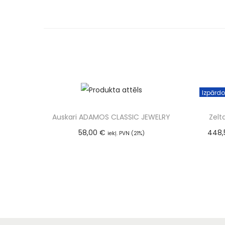
Pievienot grozam
Izpārd
Auskari ADAMOS CLASSIC JEWELRY
Zelt
58,00
€
448
iekļ. PVN (21%)
Pievienot grozam