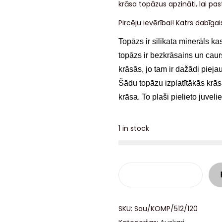
krāsa topāzus apzināti, lai pas
Pircēju ievērībai! Katrs dabīgai
Topāzs
i
r silikata minerāls
kas
topāzs ir bezkrāsains un caur
krāsās
, jo
tam
ir dažādi pieja
Šādu topāzu izplatītākās krāsa
krāsa.
To plaši pielieto juveli
1 in stock
SKU:
Sau/KOMP/512/120