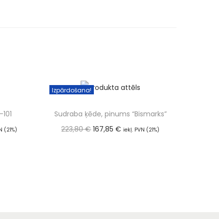
Izpārdošana!
-101
Sudraba ķēde, pinums “Bismarks”
223,80
€
167,85
€
VN (21%)
iekļ. PVN (21%)
Izvēlieties