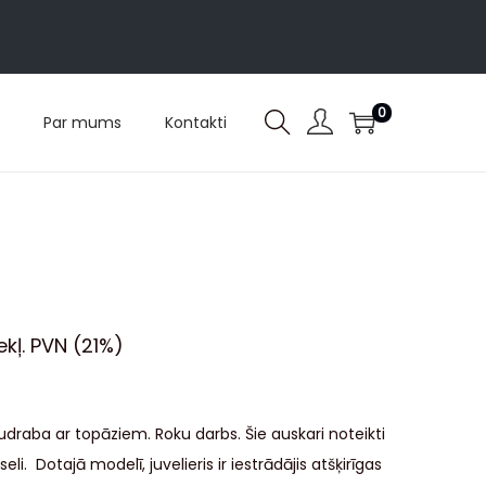
0
Par mums
Kontakti
iekļ. PVN (21%)
udraba ar topāziem. Roku darbs. Šie auskari noteikti
li. Dotajā modelī, juvelieris ir iestrādājis atšķirīgas