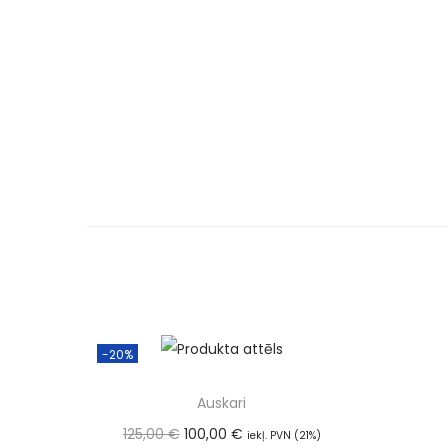
-20%
Auskari
125,00
€
100,00
€
iekļ. PVN (21%)