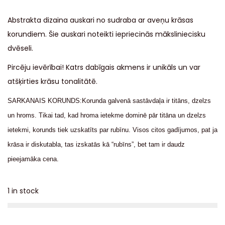
Abstrakta dizaina auskari no sudraba ar aveņu krāsas
korundiem. Šie auskari noteikti iepriecinās māksliniecisku
dvēseli.
Pircēju ievērībai! Katrs dabīgais akmens ir unikāls un var
atšķirties krāsu tonalitātē.
SARKANAIS KORUNDS:Korunda galvenā sastāvdaļa ir titāns, dzelzs
un hroms. Tikai tad, kad hroma ietekme dominē pār titāna un dzelzs
ietekmi, korunds tiek uzskatīts par rubīnu. Visos citos gadījumos, pat ja
krāsa ir diskutabla, tas izskatās kā “rubīns”, bet tam ir daudz
pieejamāka cena.
1 in stock