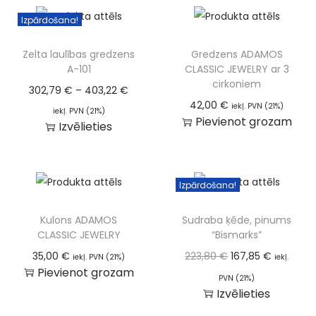
Izpārdošana!
Zelta laulības gredzens
Gredzens ADAMOS
A-101
CLASSIC JEWELRY ar 3
cirkoniem
302,79
€
–
403,22
€
42,00
€
iekļ. PVN (21%)
iekļ. PVN (21%)
Pievienot grozam
Izvēlieties
Izpārdošana!
Kulons ADAMOS
Sudraba ķēde, pinums
CLASSIC JEWELRY
“Bismarks”
35,00
€
223,80
€
167,85
€
iekļ. PVN (21%)
iekļ.
Pievienot grozam
PVN (21%)
Izvēlieties