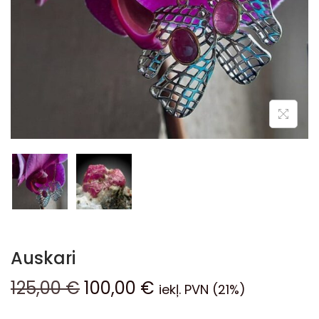
Auskari
125,00
€
100,00
€
iekļ. PVN (21%)