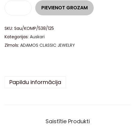
A
PIEVIENOT GROZAM
l
t
SKU:
Sau/KOMP/538/125
e
Kategorijas:
Auskari
r
Zīmols:
ADAMOS CLASSIC JEWELRY
n
a
t
i
v
Papildu informācija
e
:
Saistītie Produkti