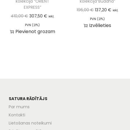
kolekcija “ORIENT
kolekcija”Buddha”
EXPRESS”
196,00
€
137,20
€
iekļ.
410,00
€
307,50
€
iekļ.
PVN (21%)
Izvēlieties
PVN (21%)
Pievienot grozam
SATURA RĀDĪTĀJS
Par mums
Kontakti
Lietošanas noteikumi