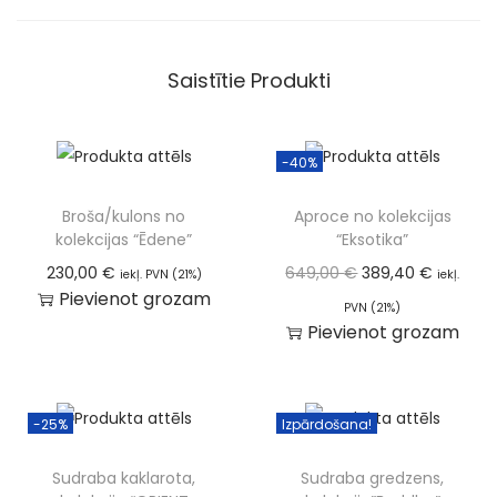
Saistītie Produkti
-40%
Broša/kulons no
Aproce no kolekcijas
kolekcijas “Ēdene”
“Eksotika”
230,00
€
649,00
€
389,40
€
iekļ. PVN (21%)
iekļ.
Pievienot grozam
PVN (21%)
Pievienot grozam
-25%
Izpārdošana!
Sudraba kaklarota,
Sudraba gredzens,