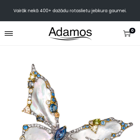
Vairāk nekā 400+ dažādu rotaslietu jebkura gaumei.
0