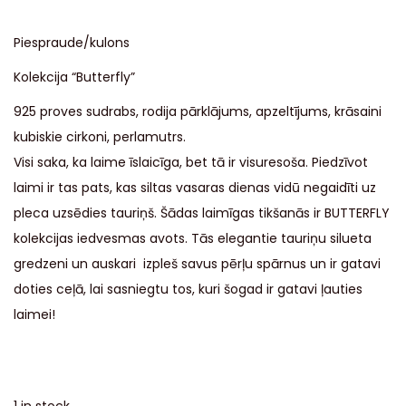
Piespraude/kulons
Kolekcija “Butterfly”
925 proves sudrabs, rodija pārklājums, apzeltījums, krāsaini
kubiskie cirkoni, perlamutrs.
Visi saka, ka laime īslaicīga, bet tā ir visuresoša. Piedzīvot
laimi ir tas pats, kas siltas vasaras dienas vidū negaidīti uz
pleca uzsēdies tauriņš. Šādas laimīgas tikšanās ir BUTTERFLY
kolekcijas iedvesmas avots. Tās elegantie tauriņu silueta
gredzeni un auskari izpleš savus pērļu spārnus un ir gatavi
doties ceļā, lai sasniegtu tos, kuri šogad ir gatavi ļauties
laimei!