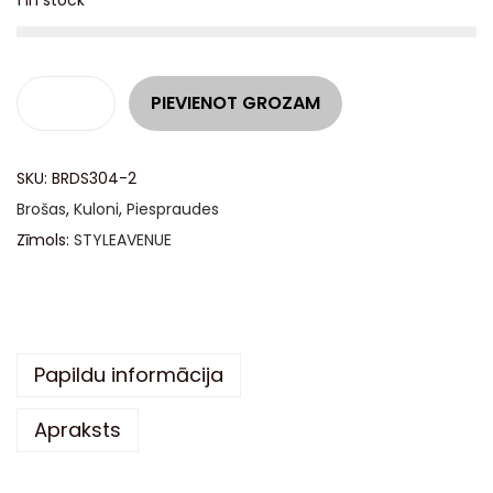
1 in stock
A
PIEVIENOT GROZAM
l
t
SKU:
BRDS304-2
e
Brošas
,
Kuloni
,
Piespraudes
r
Zīmols:
STYLEAVENUE
n
a
t
i
v
Papildu informācija
e
Apraksts
: