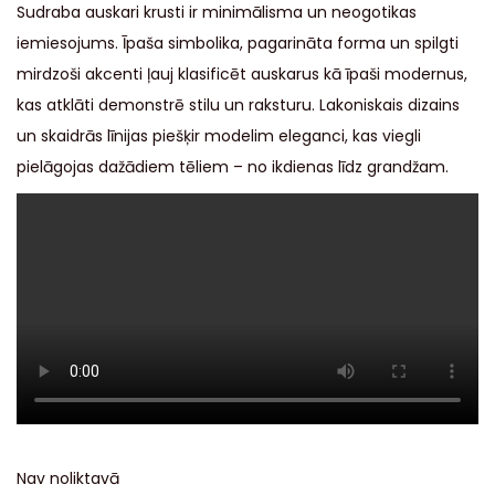
Sudraba auskari krusti ir minimālisma un neogotikas
iemiesojums. Īpaša simbolika, pagarināta forma un spilgti
mirdzoši akcenti ļauj klasificēt auskarus kā īpaši modernus,
kas atklāti demonstrē stilu un raksturu. Lakoniskais dizains
un skaidrās līnijas piešķir modelim eleganci, kas viegli
pielāgojas dažādiem tēliem – no ikdienas līdz grandžam.
Nav noliktavā