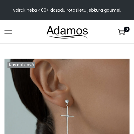
Vairāk nekā 400+ dažādu rotaslietu jebkura gaumei.
0
Nav noliktavā