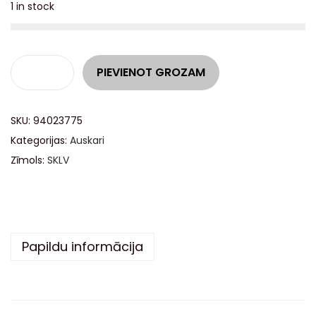
1 in stock
A
PIEVIENOT GROZAM
l
t
SKU:
94023775
e
Kategorijas:
Auskari
r
Zīmols:
SKLV
n
a
t
i
v
Papildu informācija
e
: