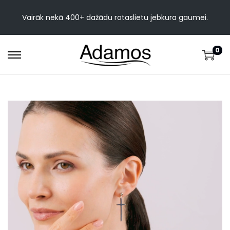
Vairāk nekā 400+ dažādu rotaslietu jebkura gaumei.
0