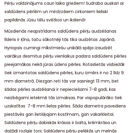
Pērļu valdzinājums cauri laika griežiem! Sudraba auskari ar
saldūdens pērlēm un mirdzošiem cirkoniem lieliski
papildinās Jūsu tēlu svētkos un ikdienā!
Mūsdienās neapstrīdams saldūdens pērļu audzēšanas
līderis ir Ķīna, taču sākotnēji tās tika audzētas Japānā.
Hyriopsis cumingi mīkstmiešu unikālā spēja izaudzēt
vairākus desmitus pērļu vienlaikus padara saldūdens pērles
pieejamākas nekā jūras ūdens pērles. Rotaslietās visbiežāk
tiek izmantotas saldūdens pērles, kuru izmērs ir no 2 līdz 9
mm diametrā. Diezgan reti tās var sasniegt 13 mm, bet
šādas pērles audzēšanai ir nepieciešami 7-8 gadi, kas
neizbēgami ietekmē tās izmaksas. Par vispopulārāko tiek
uzskatītas 7-8 mm lielas pērles. Šāda diametra pavediens
piestāvēs gan lietišķajam kostīmam, gan vakarkleitai.
Saldūdens pērļu dabiskās krāsas ir balta, krēmkrāsa un
dažādi rozīgie toņi. Saldūdens pērļu pelēkās un melnās