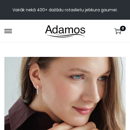
Vairāk nekā 400+ dažādu rotaslietu jebkura gaumei.
0