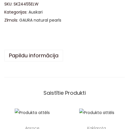
SKU:
SK24455ELW
e
Kategorijas:
Auskari
r
Zīmols:
GAURA natural pearls
n
a
t
i
v
Papildu informācija
e
:
Saistītie Produkti
Aproce
Kaklarota