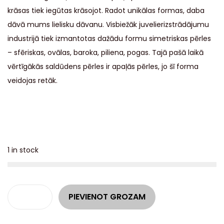
krāsas tiek iegūtas krāsojot. Radot unikālas formas, daba
dāvā mums lielisku dāvanu. Visbiežāk juvelierizstrādājumu
industrijā tiek izmantotas dažādu formu simetriskas pērles
– sfēriskas, ovālas, baroka, piliena, pogas. Tajā pašā laikā
vērtīgākās saldūdens pērles ir apaļās pērles, jo šī forma
veidojas retāk.
1 in stock
A
PIEVIENOT GROZAM
l
t