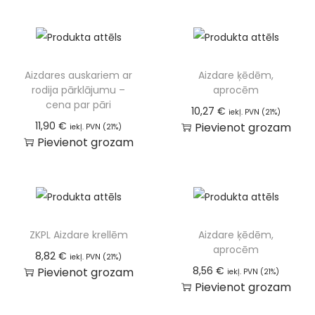
Aizdares auskariem ar
Aizdare ķēdēm,
rodija pārklājumu –
aprocēm
cena par pāri
10,27
€
iekļ. PVN (21%)
11,90
€
Pievienot grozam
iekļ. PVN (21%)
Pievienot grozam
ZKPL Aizdare krellēm
Aizdare ķēdēm,
aprocēm
8,82
€
iekļ. PVN (21%)
8,56
€
Pievienot grozam
iekļ. PVN (21%)
Pievienot grozam