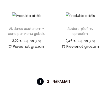
Aizdares auskariem –
Aizdare ķēdēm,
cena par vienu gabalu
aprocēm
3,22
€
2,46
€
iekļ. PVN (21%)
iekļ. PVN (21%)
Pievienot grozam
Pievienot grozam
1
2
NĀKAMAIS