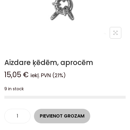
Aizdare ķēdēm, aprocēm
15,05
€
iekļ. PVN (21%)
9 in stock
A
PIEVIENOT GROZAM
l
t