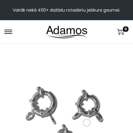
Vairāk nekā 400+ dažādu rotaslietu jebkura gaumei.
0