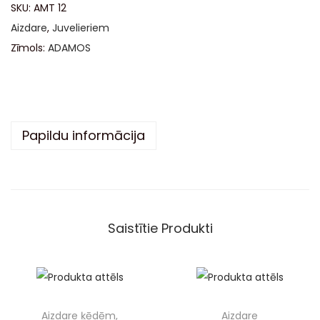
SKU:
AMT 12
e
Aizdare
,
Juvelieriem
r
Zīmols:
ADAMOS
n
a
t
i
Papildu informācija
v
e
:
Saistītie Produkti
Aizdare ķēdēm,
Aizdare