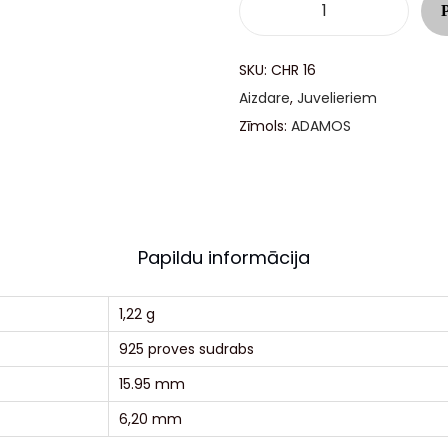
SKU:
CHR 16
Aizdare
,
Juvelieriem
Zīmols:
ADAMOS
Papildu informācija
1,22 g
925 proves sudrabs
15.95 mm
6,20 mm