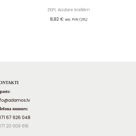
ZKPL Aizdare krellēm
8,82
€
iekļ. PVN (21%)
Pievienot grozam
ONTAKTI
pasts:
nfo@adamos.lv
lefona numurs:
371 67 626 048
371 20 009 616