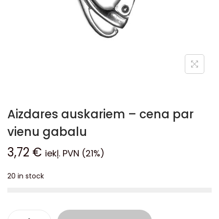
Aizdares auskariem – cena par
vienu gabalu
3,72
€
iekļ. PVN (21%)
20 in stock
A