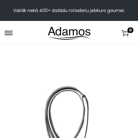
Vairāk nekā 400+ dažādu rotaslietu jebkura gaumei.
0