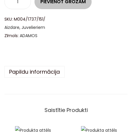
PIEVIENOT GROZAM
l
t
SKU:
M004/1737/151/
e
Aizdare
,
Juvelieriem
r
Zīmols:
ADAMOS
n
a
t
i
Papildu informācija
v
e
:
Saistītie Produkti