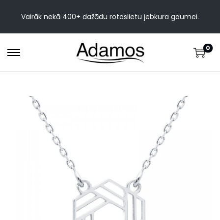
Vairāk nekā 400+ dažādu rotaslietu jebkura gaumei.
0