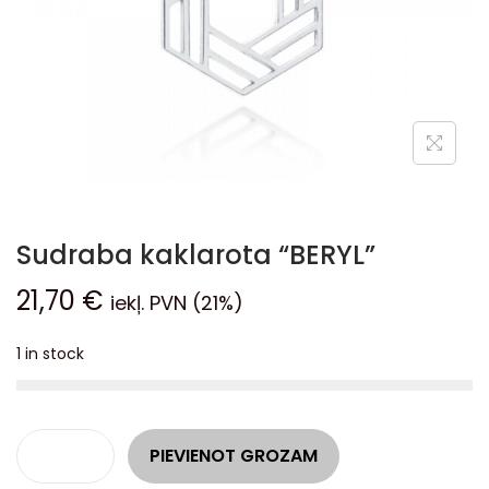
Sudraba kaklarota “BERYL”
21,70
€
iekļ. PVN (21%)
1 in stock
A
PIEVIENOT GROZAM
l