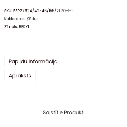
t
SKU:
BER27624/42-45/155/21,70-1-1
e
Kaklarotas
,
Ķēdes
r
Zīmols:
BERYL
n
a
t
i
v
Papildu informācija
e
Apraksts
:
Saistītie Produkti