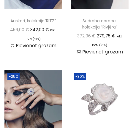
Auskari, kolekcija”RITZ”
Sudraba aproce,
kolekcija “Rivjēra”
456,00
€
342,00
€
iekļ.
372,96
€
279,75
€
iekļ.
PVN (21%)
Pievienot grozam
PVN (21%)
Pievienot grozam
-25%
-30%