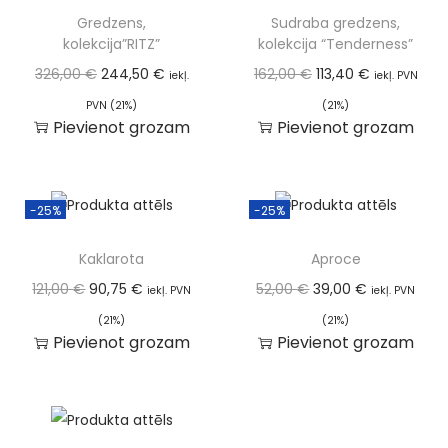
Gredzens,
Sudraba gredzens,
kolekcija”RITZ”
kolekcija “Tenderness”
326,00
€
244,50
€
162,00
€
113,40
€
iekļ.
iekļ. PVN
PVN (21%)
(21%)
Pievienot grozam
Pievienot grozam
-25%
-25%
Kaklarota
Aproce
121,00
€
90,75
€
52,00
€
39,00
€
iekļ. PVN
iekļ. PVN
(21%)
(21%)
Pievienot grozam
Pievienot grozam