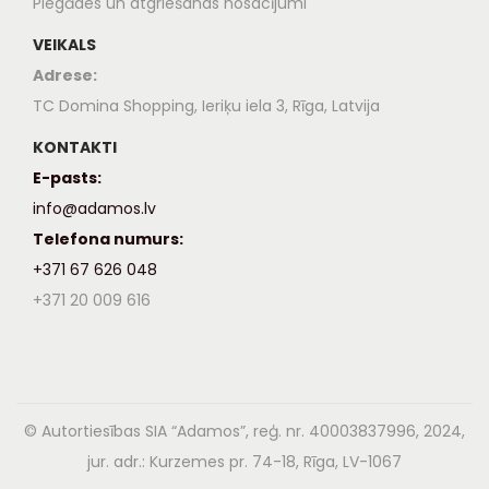
Piegādes un atgriešanas nosacījumi
VEIKALS
Adrese:
TC Domina Shopping, Ieriķu iela 3, Rīga, Latvija
KONTAKTI
E-pasts:
info@adamos.lv
Telefona numurs:
+371 67 626 048
+371 20 009 616
© Autortiesības SIA “Adamos”, reģ. nr. 40003837996, 2024,
jur. adr.: Kurzemes pr. 74-18, Rīga, LV-1067