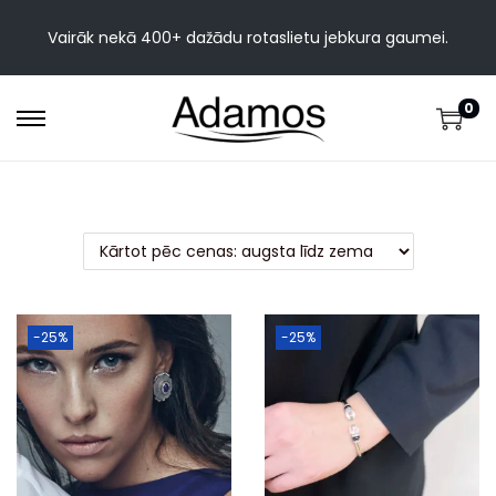
Vairāk nekā 400+ dažādu rotaslietu jebkura gaumei.
0
-25%
-25%