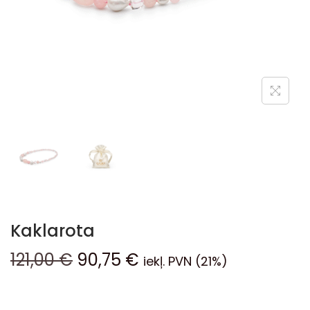
Kaklarota
121,00
€
90,75
€
iekļ. PVN (21%)