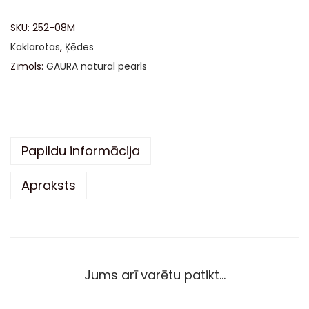
t
SKU:
252-08M
e
Kaklarotas
,
Ķēdes
r
Zīmols:
GAURA natural pearls
n
a
t
i
v
Papildu informācija
e
Apraksts
:
Jums arī varētu patikt…