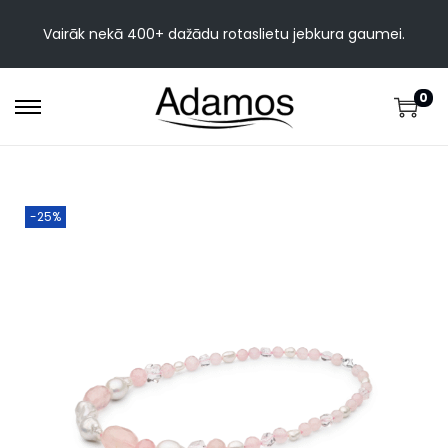
Vairāk nekā 400+ dažādu rotaslietu jebkura gaumei.
0
-25%