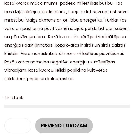
Rozā kvarcs māca mums patieso mīlestības būtību. Tas
nes dziļu iekšēju dziedināšanu, spēju mīlēt sevi un rast savu
mīlestību. Maigs akmens ar ļoti labu enerģētiku. Turklāt tas
vairo un pastiprina pozitīvas emocijas, palīdz tikt pāri sāpēm
un pārdzīvojumiem. Rozā kvarcs ir spēcīgs dziedinātājs un
enerģijas pastiprinātājs. Rozā kvarcs ir sirds un sirds čakras
kristāls. Visromantiskākais akmens mīlestības pievilkšanai.
Rozā kvarcs nomaina negatīvo enerģiju uz mīlestības
vibrācijām. Rozā kvarcu lieliski papildina kultivētās
saldūdens pērles un kalnu kristāls.
1 in stock
A
PIEVIENOT GROZAM
l