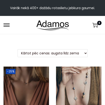
Vairāk nekā 400+ dažādu rotaslietu jebkura gaumei.
0
-25%