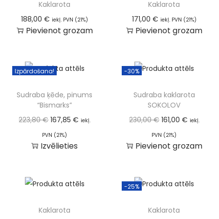
Kaklarota
Kaklarota
188,00
€
171,00
€
iekļ. PVN (21%)
iekļ. PVN (21%)
Pievienot grozam
Pievienot grozam
Izpārdošana!
-30%
Sudraba ķēde, pinums
Sudraba kaklarota
“Bismarks”
SOKOLOV
223,80
€
167,85
€
230,00
€
161,00
€
iekļ.
iekļ.
PVN (21%)
PVN (21%)
Izvēlieties
Pievienot grozam
-25%
Kaklarota
Kaklarota