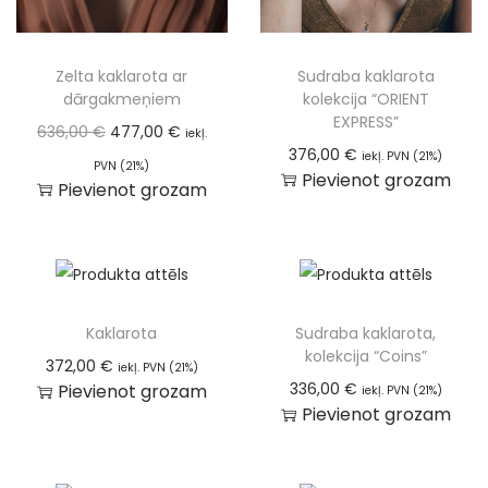
Zelta kaklarota ar
Sudraba kaklarota
dārgakmeņiem
kolekcija “ORIENT
EXPRESS”
636,00
€
477,00
€
iekļ.
376,00
€
iekļ. PVN (21%)
PVN (21%)
Pievienot grozam
Pievienot grozam
Kaklarota
Sudraba kaklarota,
kolekcija “Coins”
372,00
€
iekļ. PVN (21%)
336,00
€
Pievienot grozam
iekļ. PVN (21%)
Pievienot grozam