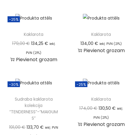
-25%
Kaklarota
Kaklarota
179,00
€
134,25
€
134,00
€
iekļ.
iekļ. PVN (21%)
Pievienot grozam
PVN (21%)
Pievienot grozam
-30%
-25%
Sudraba kaklarota
Kaklarota
kolekcija
174,00
€
130,50
€
iekļ.
“TENDERNESS”-“MAIGUM
S”
PVN (21%)
Pievienot grozam
191,00
€
133,70
€
iekļ. PVN