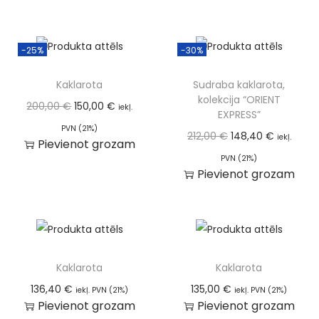
-25%
-30%
Kaklarota
Sudraba kaklarota,
kolekcija “ORIENT
200,00
€
150,00
€
iekļ.
EXPRESS”
PVN (21%)
212,00
€
148,40
€
iekļ.
Pievienot grozam
PVN (21%)
Pievienot grozam
Kaklarota
Kaklarota
136,40
€
135,00
€
iekļ. PVN (21%)
iekļ. PVN (21%)
Pievienot grozam
Pievienot grozam