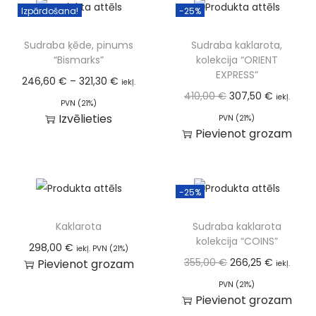
Izpārdošana!
-25%
Sudraba ķēde, pinums
Sudraba kaklarota,
“Bismarks”
kolekcija “ORIENT
EXPRESS”
246,60
€
–
321,30
€
iekļ.
410,00
€
307,50
€
iekļ.
PVN (21%)
Izvēlieties
PVN (21%)
Pievienot grozam
-25%
Kaklarota
Sudraba kaklarota
kolekcija “COINS”
298,00
€
iekļ. PVN (21%)
355,00
€
266,25
€
Pievienot grozam
iekļ.
PVN (21%)
Pievienot grozam