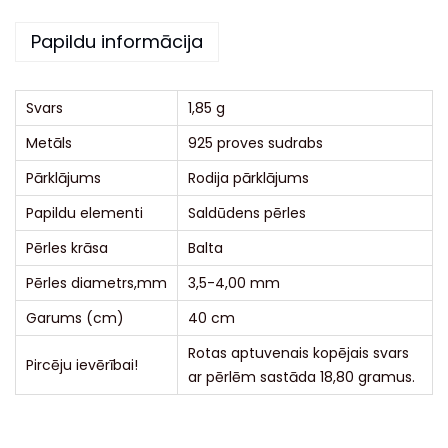
i
Papildu informācija
v
e
:
Svars
1,85 g
Metāls
925 proves sudrabs
Pārklājums
Rodija pārklājums
Papildu elementi
Saldūdens pērles
Pērles krāsa
Balta
Pērles diametrs,mm
3,5-4,00 mm
Garums (cm)
40 cm
Rotas aptuvenais kopējais svars
Pircēju ievērībai!
ar pērlēm sastāda 18,80 gramus.