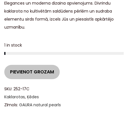
Elegances un moderna dizaina apvienojums. Divrindu
kaklarota no kultivētām saldūdens pērlēm un sudraba
elementu sirds formā, izcels Jūs un piesaistīs apkārtējo
uzmanību.
1 in stock
A
PIEVIENOT GROZAM
l
t
SKU:
252-17C
e
Kaklarotas
,
Ķēdes
r
Zīmols:
GAURA natural pearls
n
a
t