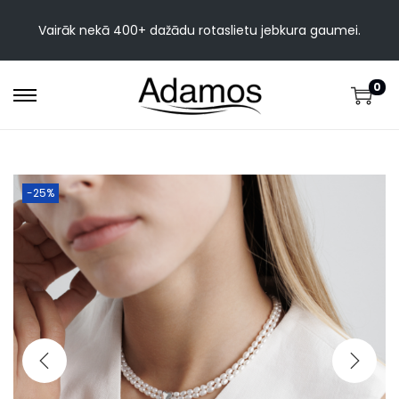
Vairāk nekā 400+ dažādu rotaslietu jebkura gaumei.
0
-25%