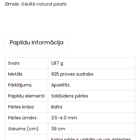
Zīmols:
GAURA natural pearls
n
a
t
i
Papildu informācija
v
e
:
Svars
1,87 g
Metāls
925 proves sudrabs
Pārklājums
Apzeltīts
Papildu elementi
Saldūdens pērles
Pērles krāsa
Balta
Pērles izmērs
3.5-4.0 mm
Garums (cm)
39 cm
Katra pērle ir unikāla un var atšķirties