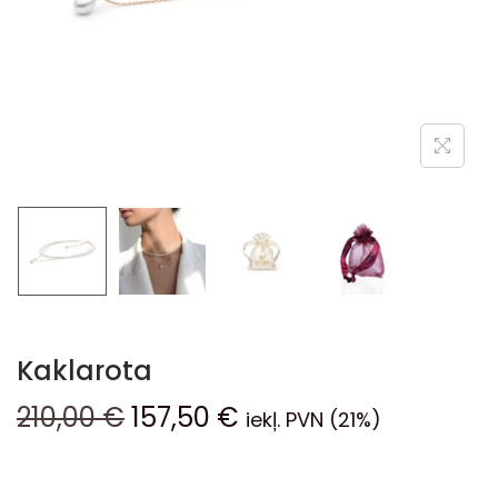
Kaklarota
210,00
€
157,50
€
iekļ. PVN (21%)