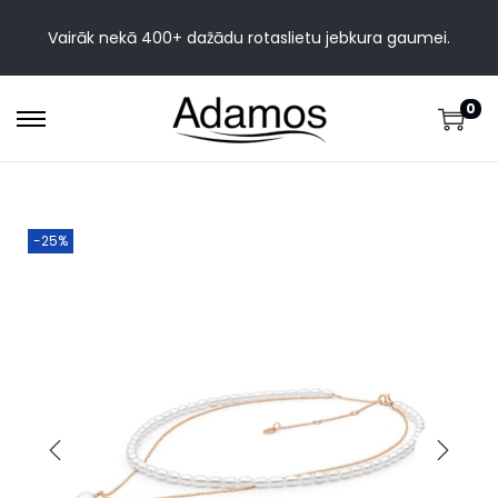
Vairāk nekā 400+ dažādu rotaslietu jebkura gaumei.
0
-25%