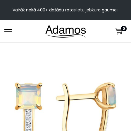
Vairāk nekā 400+ dažādu rotaslietu jebkura gaumei.
0