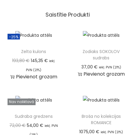
Saistītie Produkti
-25%
Zelta kulons
Zodiaks SOKOLOV
sudrabs
193,80
€
145,35
€
iekļ.
37,00
€
iekļ. PVN (21%)
PVN (21%)
Pievienot grozam
Pievienot grozam
Nav noliktavā
Sudraba gredzens
Broša no kolekcijas
ROMANCE
72,00
€
54,00
€
iekļ. PVN
1075,00
€
iekļ. PVN (21%)
(21%)