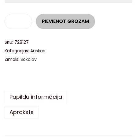
A
PIEVIENOT GROZAM
l
t
SKU:
728127
e
Kategorijas:
Auskari
r
Zīmols:
Sokolov
n
a
t
i
v
Papildu informācija
e
Apraksts
: