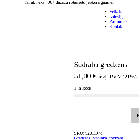
Vairāk nekā 400+ dažādu rotaslietu jebkura gaumei.
Veikals
Izdevīgi
Par mums
Kontakti
Sudraba gredzens
51,00
€
iekļ. PVN (21%)
1 in stock
SKU:
92011978
Gredzens
,
Sudraba gredzeni