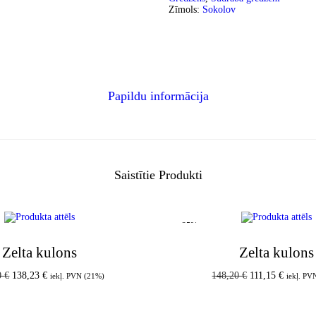
Zīmols:
Sokolov
Papildu informācija
Saistītie Produkti
-25%
Zelta kulons
Zelta kulons
0
€
138,23
€
148,20
€
111,15
€
iekļ. PVN (21%)
iekļ. PV
Pievienot grozam
Pievienot groz