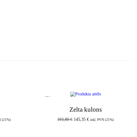
-25%
Zelta kulons
193,80
€
145,35
€
N (21%)
iekļ. PVN (21%)
am
Pievienot grozam