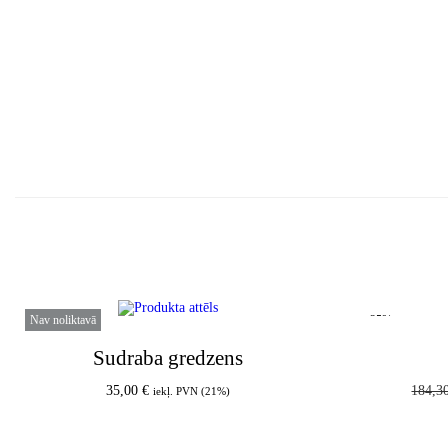
Nav noliktavā
-25%
Sudraba gredzens
35,00
€
184,3
iekļ. PVN (21%)
Lasīt vairāk