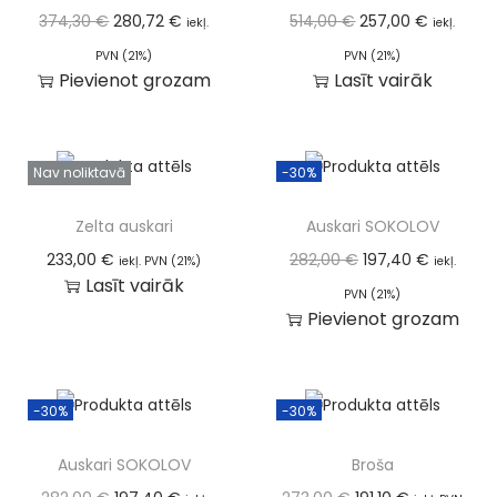
374,30
€
280,72
€
514,00
€
257,00
€
iekļ.
iekļ.
PVN (21%)
PVN (21%)
Pievienot grozam
Lasīt vairāk
Nav noliktavā
-30%
Zelta auskari
Auskari SOKOLOV
233,00
€
282,00
€
197,40
€
iekļ. PVN (21%)
iekļ.
Lasīt vairāk
PVN (21%)
Pievienot grozam
-30%
-30%
Auskari SOKOLOV
Broša