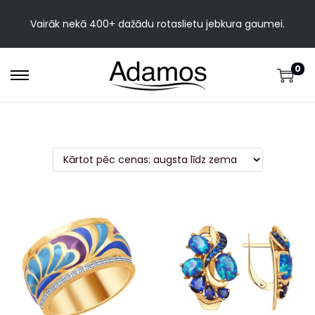
Vairāk nekā 400+ dažādu rotaslietu jebkura gaumei.
0