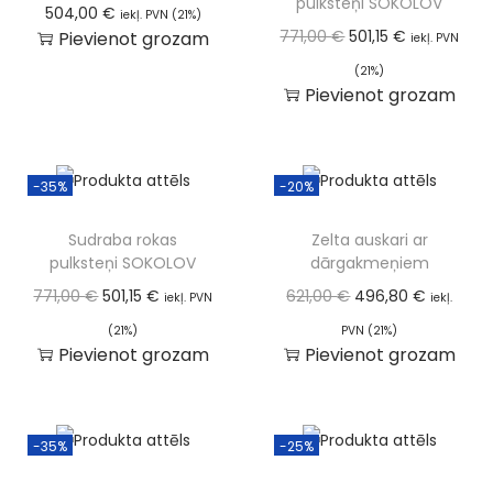
pulksteņi SOKOLOV
504,00
€
iekļ. PVN (21%)
771,00
€
501,15
€
Pievienot grozam
iekļ. PVN
(21%)
Pievienot grozam
-35%
-20%
Sudraba rokas
Zelta auskari ar
pulksteņi SOKOLOV
dārgakmeņiem
771,00
€
501,15
€
621,00
€
496,80
€
iekļ. PVN
iekļ.
(21%)
PVN (21%)
Pievienot grozam
Pievienot grozam
-35%
-25%