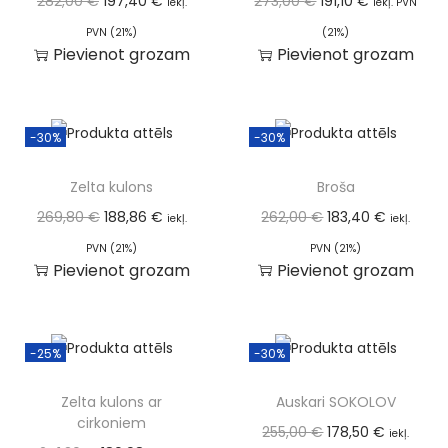
282,00
€
197,40
€
273,00
€
191,10
€
iekļ.
iekļ. PVN
PVN (21%)
(21%)
Pievienot grozam
Pievienot grozam
-30%
-30%
Zelta kulons
Broša
269,80
€
188,86
€
262,00
€
183,40
€
iekļ.
iekļ.
PVN (21%)
PVN (21%)
Pievienot grozam
Pievienot grozam
-25%
-30%
Zelta kulons ar
Auskari SOKOLOV
cirkoniem
255,00
€
178,50
€
iekļ.