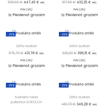
596,60
€
447,45
€
617,50
€
432,25
€
iekļ.
iekļ.
PVN (21%)
PVN (21%)
Pievienot grozam
Pievienot grozam
-25%
-25%
Zelta auskari
Zelta auskari
575,70
€
431,78
€
528,20
€
396,15
€
iekļ.
iekļ.
PVN (21%)
PVN (21%)
Pievienot grozam
Pievienot grozam
-35%
-25%
Sudraba rokas
Zelta auskari
pulksteņi SOKOLOV
461,70
€
346,28
€
iekļ.