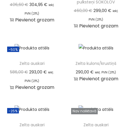
pulksteņi SOKOLOV
406,60
€
304,95
€
iekļ.
460,00
€
299,00
€
iekļ.
PVN (21%)
Pievienot grozam
PVN (21%)
Pievienot grozam
-50%
Zelta auskari
Zelta kulons/krustiņš
586,00
€
293,00
€
290,00
€
iekļ.
iekļ. PVN (21%)
Pievienot grozam
PVN (21%)
Pievienot grozam
-25%
Nav noliktavā
Zelta auskari
Zelta auskari