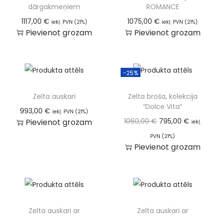
dārgakmeņiem
ROMANCE
1117,00
€
1075,00
€
iekļ. PVN (21%)
iekļ. PVN (21%)
Pievienot grozam
Pievienot grozam
-25%
Zelta auskari
Zelta broša, kolekcija
“Dolce Vita”
993,00
€
iekļ. PVN (21%)
1060,00
€
795,00
€
Pievienot grozam
iekļ.
PVN (21%)
Pievienot grozam
Zelta auskari ar
Zelta auskari ar