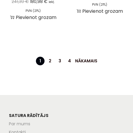
241,30
€
180,98
€
iekļ.
PVN (21%)
Pievienot grozam
PVN (21%)
Pievienot grozam
1
2
3
4
NĀKAMAIS
SATURA RĀDĪTĀJS
Par mums
Kontakti