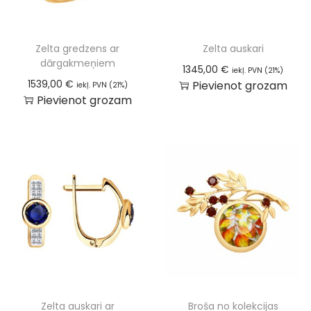
Zelta gredzens ar
Zelta auskari
dārgakmeņiem
1345,00
€
iekļ. PVN (21%)
1539,00
€
Pievienot grozam
iekļ. PVN (21%)
Pievienot grozam
Zelta auskari ar
Broša no kolekcijas