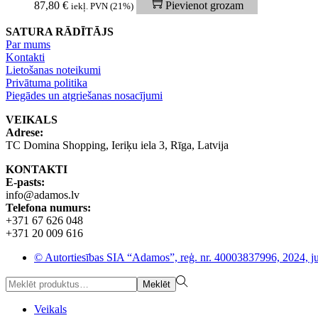
87,80
€
Pievienot grozam
iekļ. PVN (21%)
SATURA RĀDĪTĀJS
Par mums
Kontakti
Lietošanas noteikumi
Privātuma politika
Piegādes un atgriešanas nosacījumi
VEIKALS
Adrese:
TC Domina Shopping, Ieriķu iela 3, Rīga, Latvija
KONTAKTI
E-pasts:
info@adamos.lv
Telefona numurs:
+371 67 626 048
+371 20 009 616
© Autortiesības SIA “Adamos”, reģ. nr. 40003837996, 2024, ju
Meklēt
Veikals