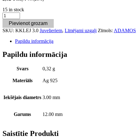
15 in stock
Pievienot grozam
SKU:
KKLEJ 3.0
Juvelieriem
,
Līmējami uzgaļi
Zīmols:
ADAMOS
Papildu informācija
Papildu informācija
Svars
0,32 g
Materiāls
Ag 925
Iekšējais diametrs
3.00 mm
Garums
12.00 mm
Saistītie Produkti