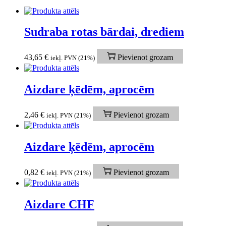
Sudraba rotas bārdai, drediem
43,65
€
Pievienot grozam
iekļ. PVN (21%)
Aizdare ķēdēm, aprocēm
2,46
€
Pievienot grozam
iekļ. PVN (21%)
Aizdare ķēdēm, aprocēm
0,82
€
Pievienot grozam
iekļ. PVN (21%)
Aizdare CHF