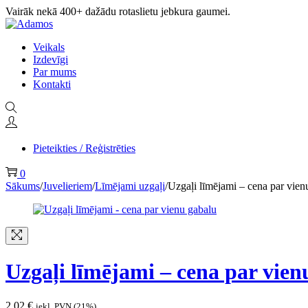
Vairāk nekā 400+ dažādu rotaslietu jebkura gaumei.
Veikals
Izdevīgi
Par mums
Kontakti
Pieteikties / Reģistrēties
0
Sākums
/
Juvelieriem
/
Līmējami uzgaļi
/
Uzgaļi līmējami – cena par vien
Uzgaļi līmējami – cena par vien
2,02
€
iekļ. PVN (21%)