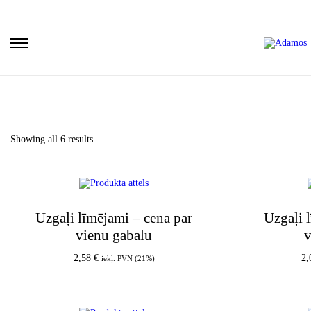
Showing all 6 results
Uzgaļi līmējami – cena par
Uzgaļi 
vienu gabalu
v
2,58
€
2
iekļ. PVN (21%)
Pievienot grozam