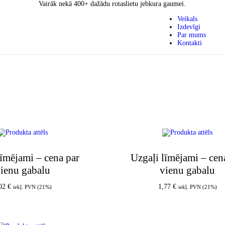
Vairāk nekā 400+ dažādu rotaslietu jebkura gaumei.
Veikals
Izdevīgi
Par mums
Kontakti
līmējami – cena par
Uzgaļi līmējami – cen
ienu gabalu
vienu gabalu
,02
€
1,77
€
iekļ. PVN (21%)
iekļ. PVN (21%)
Pievienot grozam
Pievienot grozam