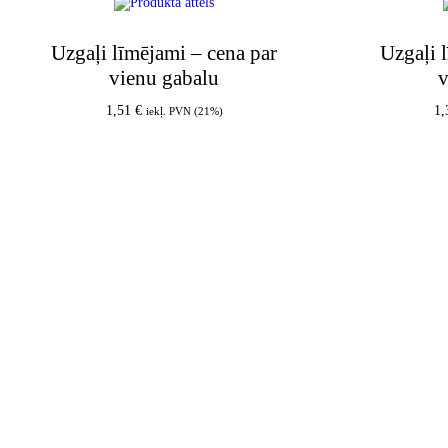
Uzgaļi līmējami – cena par
Uzgaļi 
vienu gabalu
v
1,51
€
1
iekļ. PVN (21%)
Pievienot grozam