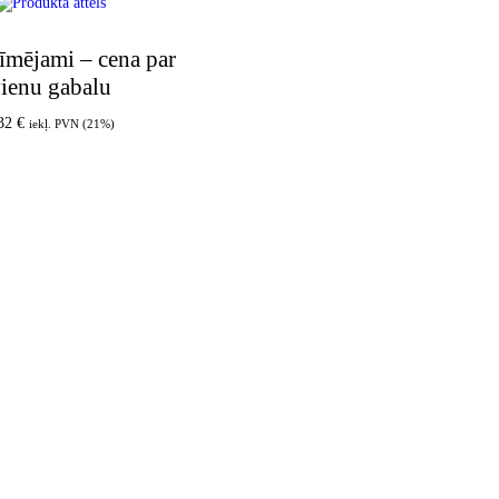
līmējami – cena par
ienu gabalu
,32
€
iekļ. PVN (21%)
Pievienot grozam