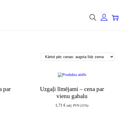
0
a par
Uzgaļi līmējami – cena par
vienu gabalu
1,71
€
iekļ. PVN (21%)
Pievienot grozam