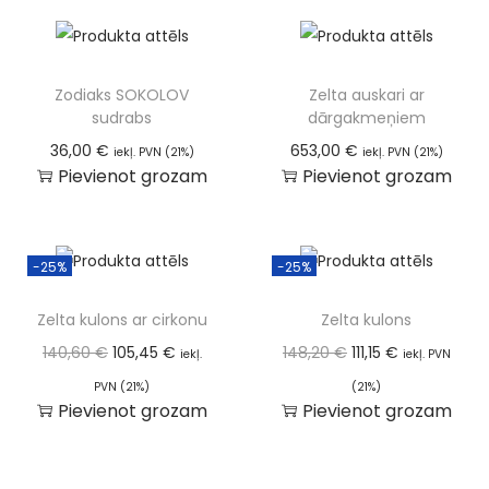
Zodiaks SOKOLOV
Zelta auskari ar
sudrabs
dārgakmeņiem
36,00
€
653,00
€
iekļ. PVN (21%)
iekļ. PVN (21%)
Pievienot grozam
Pievienot grozam
-25%
-25%
Zelta kulons ar cirkonu
Zelta kulons
140,60
€
105,45
€
148,20
€
111,15
€
iekļ.
iekļ. PVN
PVN (21%)
(21%)
Pievienot grozam
Pievienot grozam