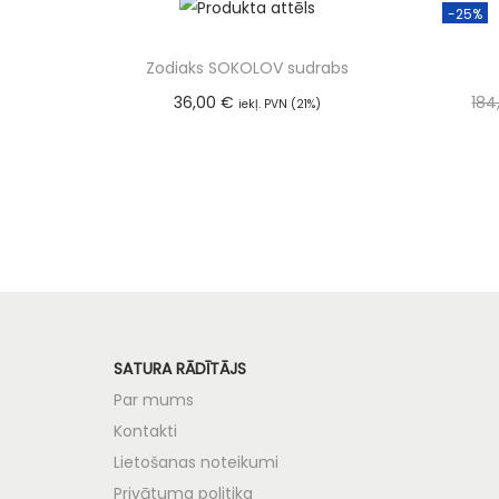
-25%
Zodiaks SOKOLOV sudrabs
36,00
€
184
iekļ. PVN (21%)
Pievienot grozam
SATURA RĀDĪTĀJS
Par mums
Kontakti
Lietošanas noteikumi
Privātuma politika