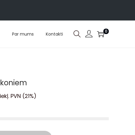
0
Par mums
Kontakti
irkoniem
iekļ. PVN (21%)