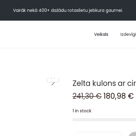
Vairāk nekā 400+ dažādu rotaslietu jebkura gaumei.
Veikals
Izdevīgi
Zelta kulons ar c
241,30
€
180,98
€
1 in stock