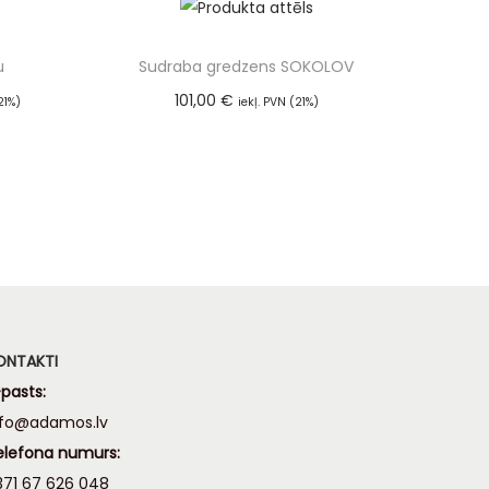
u
Sudraba gredzens SOKOLOV
101,00
€
21%)
iekļ. PVN (21%)
m
Pievienot grozam
ONTAKTI
pasts:
nfo@adamos.lv
elefona numurs:
371 67 626 048