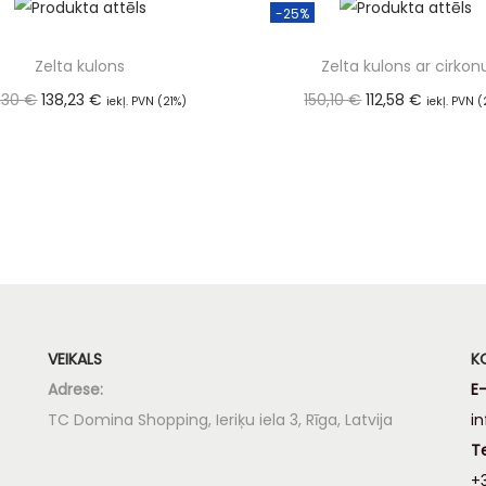
-25%
Zelta kulons
Zelta kulons ar cirkon
,30
€
138,23
€
150,10
€
112,58
€
iekļ. PVN (21%)
iekļ. PVN (
Pievienot grozam
Pievienot groza
VEIKALS
K
Adrese:
E-
TC Domina Shopping, Ieriķu iela 3, Rīga, Latvija
i
T
+