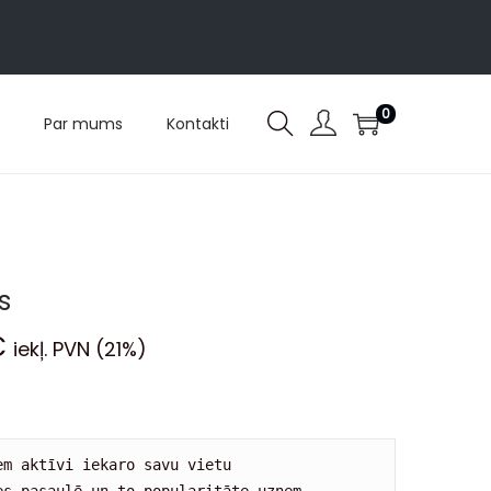
0
Par mums
Kontakti
s
€
iekļ. PVN (21%)
m aktīvi iekaro savu vietu 