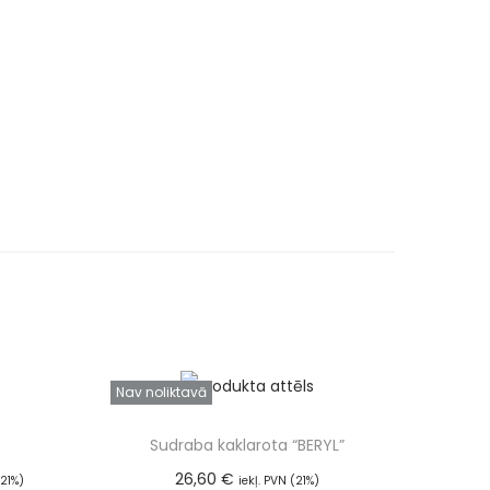
Nav noliktavā
Sudraba kaklarota “BERYL”
26,60
€
(21%)
iekļ. PVN (21%)