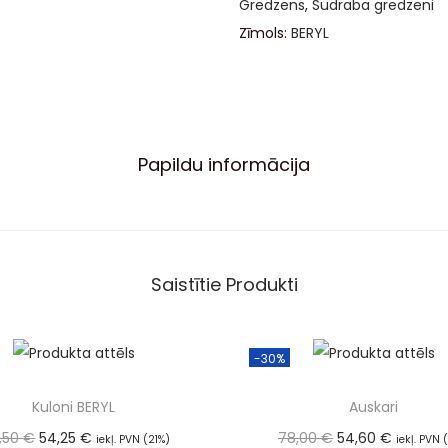
Gredzens
,
Sudraba gredzeni
Zīmols:
BERYL
Papildu informācija
Saistītie Produkti
-30%
Kuloni BERYL
Auskari
8,50
€
54,25
€
78,00
€
54,60
€
iekļ. PVN (21%)
iekļ. PVN 