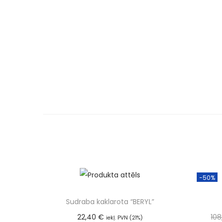
-50%
Sudraba kaklarota “BERYL”
22,40
€
10
iekļ. PVN (21%)