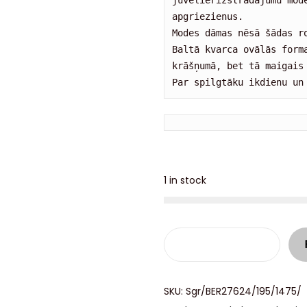
juvelierizstrādājumu mode
apgriezienus. 

Modes dāmas nēsā šādas ro
Baltā kvarca ovālās forma
krāšņumā, bet tā maigais 
Par spilgtāku ikdienu un
1 in stock
SKU:
Sgr/BER27624/195/1475/