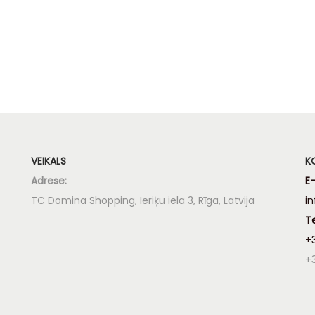
Pievienot grozam
Pievienot groza
VEIKALS
K
Adrese:
E-
TC Domina Shopping, Ieriķu iela 3, Rīga, Latvija
i
T
+
+