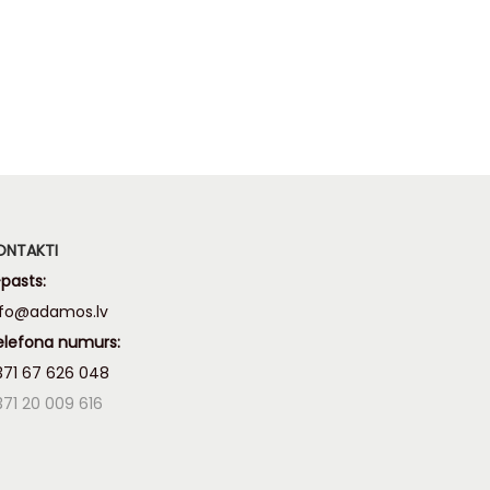
m
Lasīt vairāk
ONTAKTI
pasts:
nfo@adamos.lv
elefona numurs:
371 67 626 048
371 20 009 616