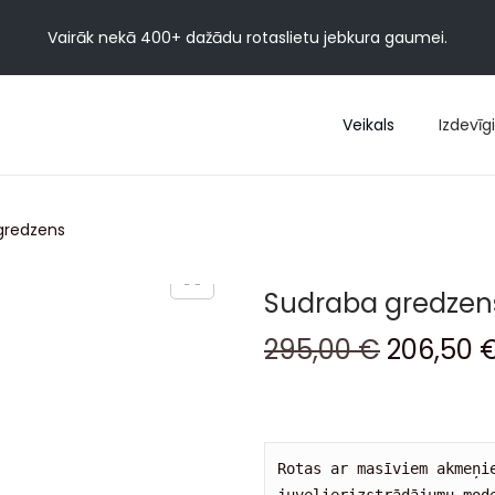
Vairāk nekā 400+ dažādu rotaslietu jebkura gaumei.
Veikals
Izdevīgi
gredzens
Sudraba gredzen
295,00
€
206,50
Rotas ar masīviem akmeņie