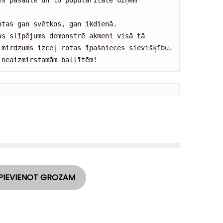
s pasaulē un to popularitāte uzņem 
tas gan svētkos, gan ikdienā. 

s slīpējums demonstrē akmeni visā tā 
mirdzums izceļ rotas īpašnieces sievišķību. 

 neaizmirstamām ballītēm!
PIEVIENOT GROZAM