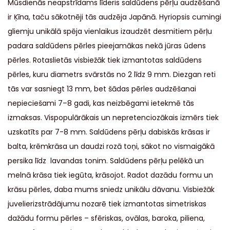
Mūsdienās neapstrīdams līderis saldūdens pērļu audzēšanā
ir Ķīna, taču sākotnēji tās audzēja Japānā. Hyriopsis cumingi
gliemju unikālā spēja vienlaikus izaudzēt desmitiem pērļu
padara saldūdens pērles pieejamākas nekā jūras ūdens
pērles. Rotaslietās visbiežāk tiek izmantotas saldūdens
pērles, kuru diametrs svārstās no 2 līdz 9 mm. Diezgan reti
tās var sasniegt 13 mm, bet šādas pērles audzēšanai
nepieciešami 7–8 gadi, kas neizbēgami ietekmē tās
izmaksas. Vispopulārākais un nepretenciozākais izmērs tiek
uzskatīts par 7-8 mm. Saldūdens pērļu dabiskās krāsas ir
balta, krēmkrāsa un daudzi rozā toņi, sākot no vismaigākā
persika līdz lavandas tonim. Saldūdens pērļu pelēkā un
melnā krāsa tiek iegūta, krāsojot. Radot dazādu formu un
krāsu pērles, daba mums sniedz unikālu dāvanu. Visbiežāk
juvelierizstrādājumu nozarē tiek izmantotas simetriskas
dažādu formu pērles – sfēriskas, ovālas, baroka, piliena,