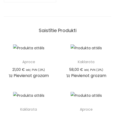
e
:
Saistītie Produkti
Aproce
Kaklarota
21,00
€
58,00
€
iekļ. PVN (21%)
iekļ. PVN (21%)
Pievienot grozam
Pievienot grozam
Kaklarota
Aproce