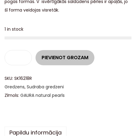
pogas formas. V isvērtīgākās saldūdens pērles ir apaļās, jo
šī forma veidojas visretāk.
1 in stock
A
PIEVIENOT GROZAM
l
t
SKU:
SK16218R
e
Gredzens
,
Sudraba gredzeni
r
Zīmols:
GAURA natural pearls
n
a
t
i
v
Papildu informācija