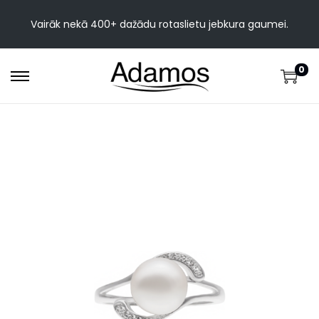
Vairāk nekā 400+ dažādu rotaslietu jebkura gaumei.
0