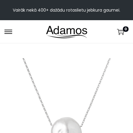
Vairāk nekā 400+ dažādu rotaslietu jebkura gaumei.
0