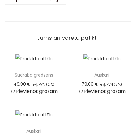
e
:
Jums arī varētu patikt…
Sudraba gredzens
Auskari
49,00
€
79,00
€
iekļ. PVN (21%)
iekļ. PVN (21%)
Pievienot grozam
Pievienot grozam
Auskari