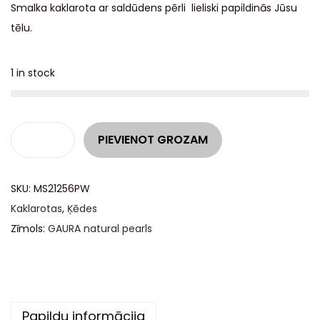
Smalka kaklarota ar saldūdens pērli lieliski papildinās Jūsu
tēlu.
1 in stock
A
PIEVIENOT GROZAM
l
t
SKU:
MS21256PW
e
Kaklarotas
,
Ķēdes
r
Zīmols:
GAURA natural pearls
n
a
t
i
v
Papildu informācija