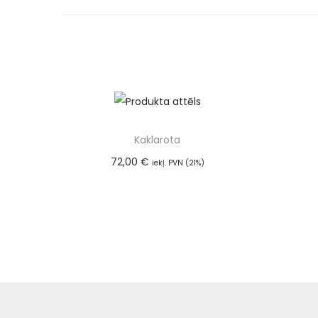
Kaklarota
72,00
€
iekļ. PVN (21%)
Pievienot grozam