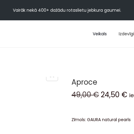
Vairāk nekā 400+ dažādu rotaslietu jebkura gaumei.
Veikals
Izdevīgi
Aproce
49,00
€
24,50
€
i
Zīmols:
GAURA natural pearls