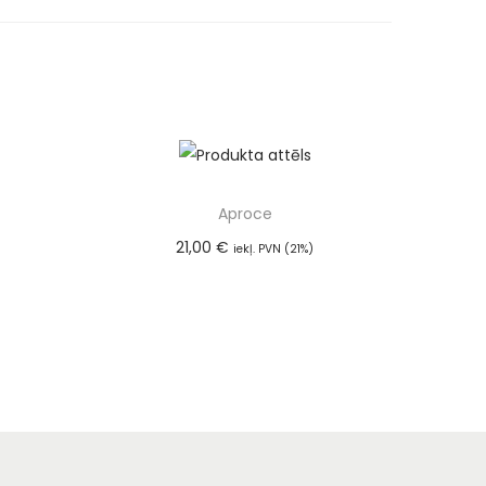
Aproce
21,00
€
iekļ. PVN (21%)
m
Pievienot grozam