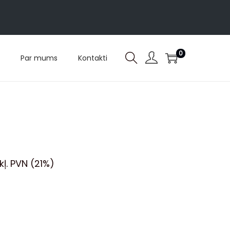
0
Par mums
Kontakti
ekļ. PVN (21%)