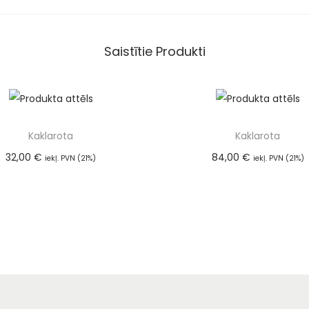
Saistītie Produkti
Kaklarota
Kaklarota
32,00
€
84,00
€
iekļ. PVN (21%)
iekļ. PVN (21%)
Pievienot grozam
Pievienot groza