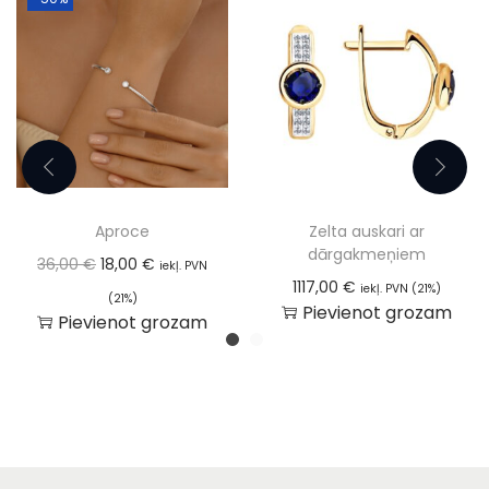
Aproce
Zelta auskari ar
dārgakmeņiem
36,00
€
18,00
€
iekļ. PVN
1117,00
€
iekļ. PVN (21%)
(21%)
Pievienot grozam
Pievienot grozam