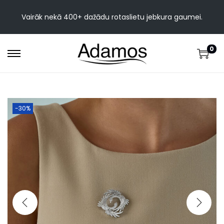
Vairāk nekā 400+ dažādu rotaslietu jebkura gaumei.
0
-30%