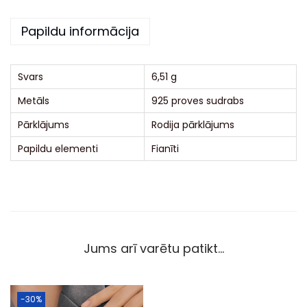
i
Papildu informācija
v
e
:
Svars
6,51 g
Metāls
925 proves sudrabs
Pārklājums
Rodija pārklājums
Papildu elementi
Fianīti
Jums arī varētu patikt…
-30%