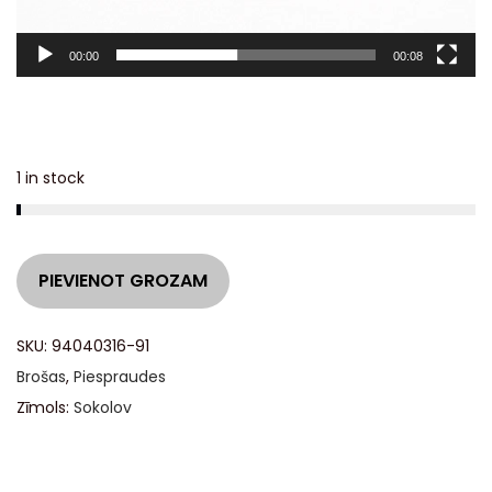
t
ā
00:00
00:08
j
s
1 in stock
A
PIEVIENOT GROZAM
l
t
SKU:
94040316-91
e
Brošas
,
Piespraudes
r
Zīmols:
Sokolov
n
a
t