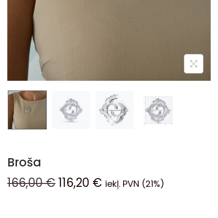
Broša
166,00
€
116,20
€
iekļ. PVN (21%)