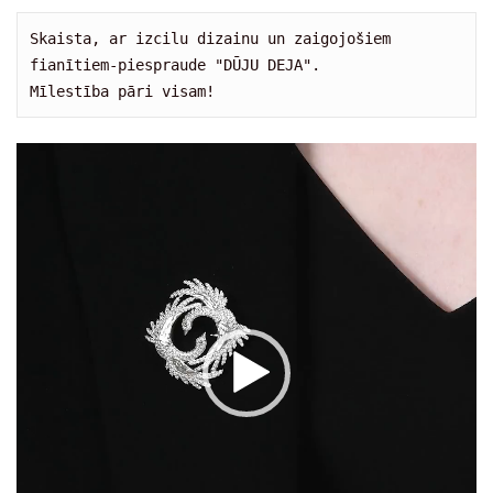
Skaista, ar izcilu dizainu un zaigojošiem 
fianītiem-piespraude "DŪJU DEJA".

Mīlestība pāri visam!
V
i
d
e
o
a
t
s
k
a
ņ