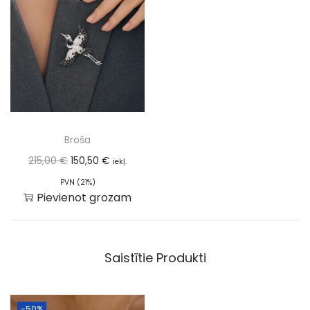
Broša
215,00
€
150,50
€
iekļ.
PVN (21%)
Pievienot grozam
Saistītie Produkti
-50%