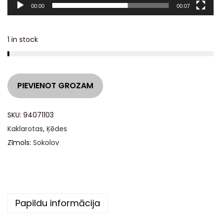
00:00
00:07
j
s
1 in stock
A
PIEVIENOT GROZAM
l
t
SKU:
94071103
e
Kaklarotas
,
Ķēdes
r
Zīmols:
Sokolov
n
a
t
i
Papildu informācija
v
e