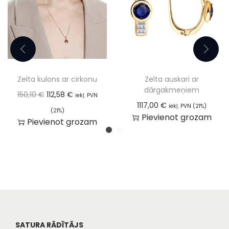
Zelta kulons ar cirkonu
Zelta auskari ar
dārgakmeņiem
150,10
€
112,58
€
iekļ. PVN
1117,00
€
iekļ. PVN (21%)
(21%)
Pievienot grozam
Pievienot grozam
SATURA RĀDĪTĀJS