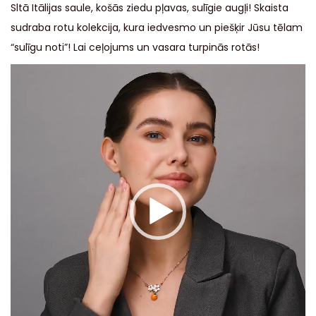
Sltā Itālijas saule, košās ziedu pļavas, sulīgie augļi! Skaista
sudraba rotu kolekcija, kura iedvesmo un piešķir Jūsu tēlam
“sulīgu noti”! Lai ceļojums un vasara turpinās rotās!
V
i
d
e
o
a
t
s
k
a
ņ
o
t