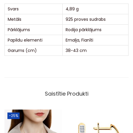
:
Svars
4,89 g
Metāls
925 proves sudrabs
Pārklājums
Rodija pārklājums
Papildu elementi
Emalja, Fianīti
Garums (cm)
38-43 cm
Saistītie Produkti
-25%